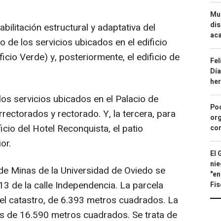
Mue
dis
abilitación estructural y adaptativa del
aca
o de los servicios ubicados en el edificio
icio Verde) y, posteriormente, el edificio de
Fel
Día
he
los servicios ubicados en el Palacio de
Pod
errectorados y rectorado. Y, la tercera, para
org
icio del Hotel Reconquista, el patio
con
or.
El 
nie
a de Minas de la Universidad de Oviedo se
"en
13 de la calle Independencia. La parcela
Fis
n el catastro, de 6.393 metros cuadrados. La
 es de 16.590 metros cuadrados. Se trata de