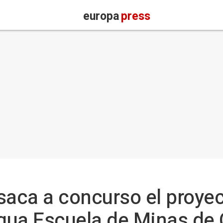
europa
press
saca a concurso el proyec
igua Escuela de Minas de