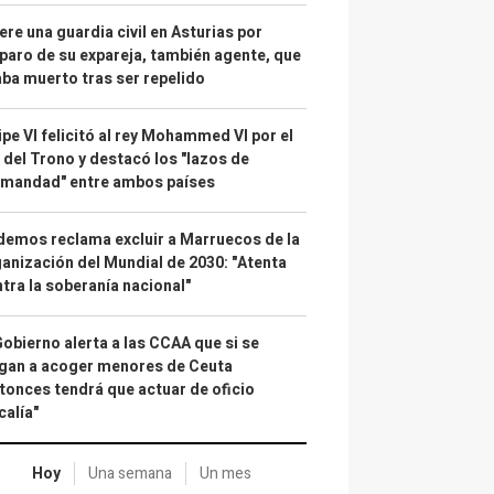
re una guardia civil en Asturias por
paro de su expareja, también agente, que
ba muerto tras ser repelido
ipe VI felicitó al rey Mohammed VI por el
 del Trono y destacó los "lazos de
rmandad" entre ambos países
emos reclama excluir a Marruecos de la
anización del Mundial de 2030: "Atenta
tra la soberanía nacional"
Gobierno alerta a las CCAA que si se
gan a acoger menores de Ceuta
tonces tendrá que actuar de oficio
calía"
Hoy
Una semana
Un mes