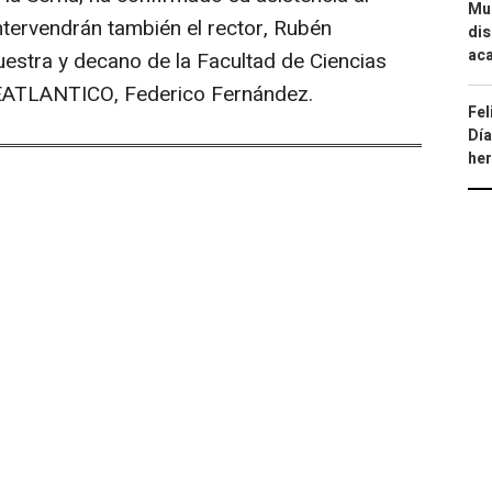
Mue
ntervendrán también el rector, Rubén
dis
aca
uestra y decano de la Facultad de Ciencias
EATLANTICO, Federico Fernández.
Fel
Día
he