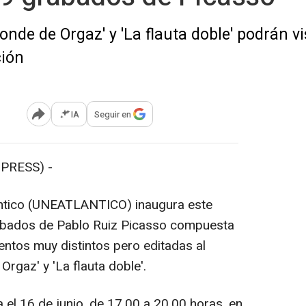
conde de Orgaz' y 'La flauta doble' podrán v
ción
IA
Seguir en
Abrir opciones para compartir
PRESS) -
ántico (UNEATLANTICO) inaugura este
abados de Pablo Ruiz Picasso compuesta
ntos muy distintos pero editadas al
Orgaz' y 'La flauta doble'.
 el 16 de junio, de 17.00 a 20.00 horas, en