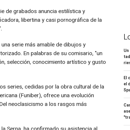
ie de grabados anuncia estilística y
cadora, libertina y casi pornográfica de la
.
L
es una serie más amable de dibujos y
Un 
orizado. En palabras de su comisario, "un
tad
n, selección, conocimiento artístico y gusto
ri
El 
el 
s series, cedidas por la obra cultural de la
Spa
ericana (Funiber), ofrece una evolución
. Del neoclasicismo a los rasgos más
Can
ase
"tr
 la Serna, ha confirmado su asistencia al