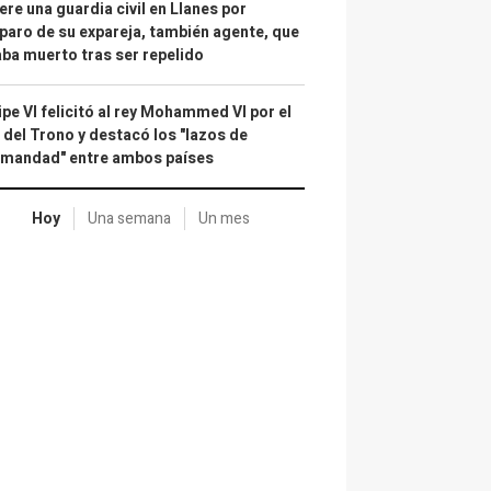
re una guardia civil en Llanes por
paro de su expareja, también agente, que
ba muerto tras ser repelido
ipe VI felicitó al rey Mohammed VI por el
 del Trono y destacó los "lazos de
rmandad" entre ambos países
Hoy
Una semana
Un mes