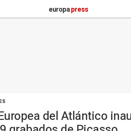
europa
press
ES
Europea del Atlántico ina
29 grabados de Picasso