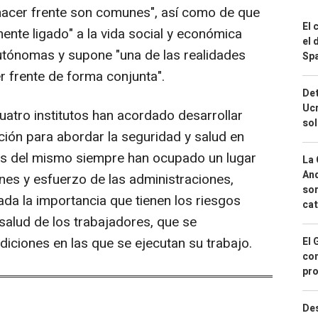
 hacer frente son comunes", así como de que
El 
ente ligado" a la vida social y económica
el 
tónomas y supone "una de las realidades
Spa
 frente de forma conjunta".
Det
Ucr
cuatro institutos han acordado desarrollar
so
ción para abordar la seguridad y salud en
gos del mismo siempre han ocupado un lugar
La 
And
ones y esfuerzo de las administraciones,
sor
da la importancia que tienen los riesgos
cat
 salud de los trabajadores, que se
iciones en las que se ejecutan su trabajo.
El 
con
pro
Des