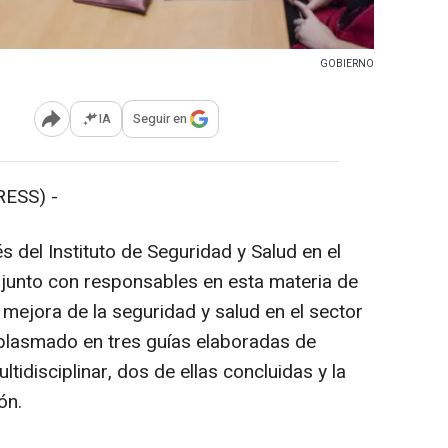
GOBIERNO
IA
Seguir en
Abrir opciones para compartir
ESS) -
s del Instituto de Seguridad y Salud en el
 junto con responsables en esta materia de
a mejora de la seguridad y salud en el sector
plasmado en tres guías elaboradas de
tidisciplinar, dos de ellas concluidas y la
ón.