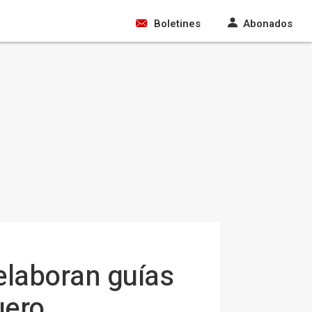
Boletines
Abonados
 elaboran guías
uero