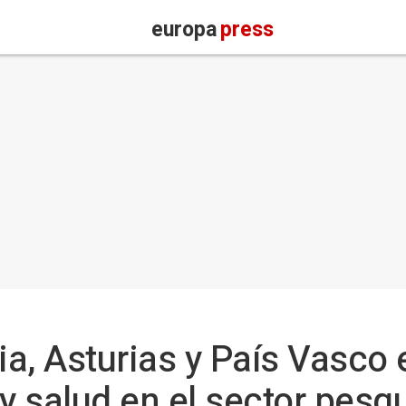
europa
press
ia, Asturias y País Vasco
 y salud en el sector pesq