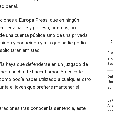
ad penal.
raciones a Europa Press, que en ningún
ender a nadie y por eso, además, no
de una cuenta pública sino de una privada
L
migos y conocidos y a la que nadie podía
solicitaran amistad.
El 
el 
aña haya que defenderse en un juzgado de
Spa
 mero hecho de hacer humor. Yo en este
Det
como podía haber utilizado a cualquier otro
Ucr
punta el joven que prefiere mantener el
so
La 
And
raciones tras conocer la sentencia, este
sor