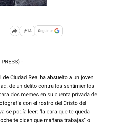
IA
Seguir en
Abrir opciones para compartir
 PRESS) -
 de Ciudad Real ha absuelto a un joven
d, de un delito contra los sentimientos
icara dos memes en su cuenta privada de
tografía con el rostro del Cristo del
a se podía leer: "la cara que te queda
noche te dicen que mañana trabajas" o