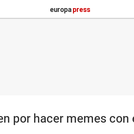
europa
press
en por hacer memes con e