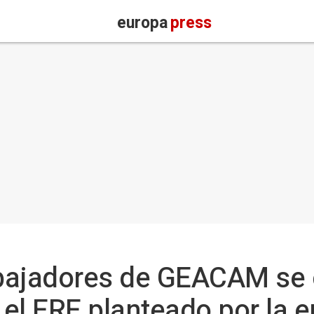
europa
press
bajadores de GEACAM se 
a el ERE planteado por la