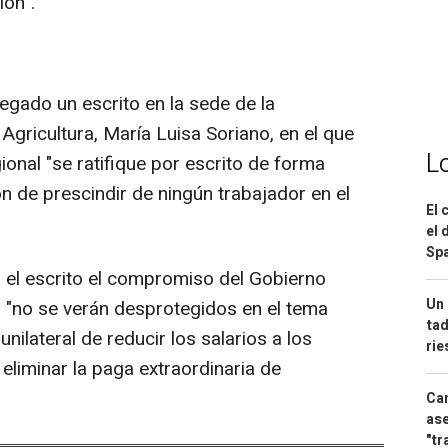
ión".
egado un escrito en la sede de la
e Agricultura, María Luisa Soriano, en el que
L
onal "se ratifique por escrito de forma
ón de prescindir de ningún trabajador en el
El 
el 
Spa
 el escrito el compromiso del Gobierno
Un 
s "no se verán desprotegidos en el tema
tad
nilateral de reducir los salarios a los
ri
 eliminar la paga extraordinaria de
Can
ase
"tr