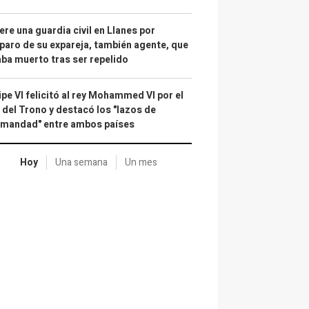
re una guardia civil en Llanes por
paro de su expareja, también agente, que
ba muerto tras ser repelido
ipe VI felicitó al rey Mohammed VI por el
 del Trono y destacó los "lazos de
rmandad" entre ambos países
Hoy
Una semana
Un mes