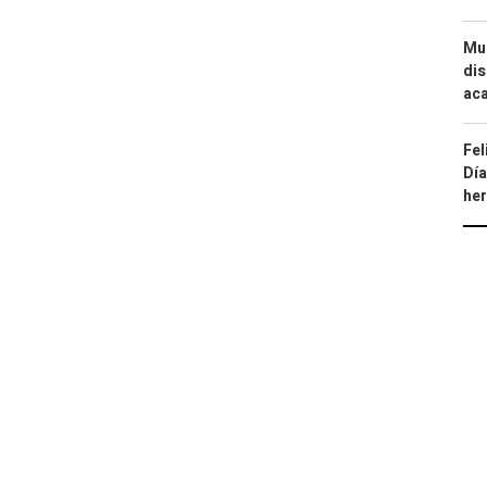
Mue
dis
aca
Fel
Día
he