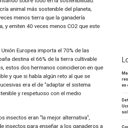
nsando sobre todo en la sostenibilidad.
cría animal más sostenible del planeta,
eces menos tierra que la ganadería
ua, y emiten 40 veces menos CO2 que este
 Unión Europea importa el 70% de las
L
aña destina el 66% de la tierra cultivable
as, estos dos hermanos coincidieron en que
Mar
ible y que si había algún reto al que se
res
ucesivas era el de "adaptar el sistema
en 
tenible y respetuoso con el medio
Det
Ucr
so
s insectos eran "la mejor alternativa",
de insectos para enseñar a los ganaderos a
Cor