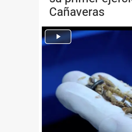
Cañaveras
Archivo - Tenebrio Molitor en InsectEAT, l
Europa Press Castilla-La Mancha
Actualizado: domingo, 4 agosto 2024 11:34
CUENCA, 4 Ago. (EUROPA PRESS
InsectEAT, la biorrefinería de i
en Cañaveras (Cuenca), comanda
Chavarría, espera cerrar su prim
toneladas de productos derivad
Tenebrio Molitor (o gusano de la
contenido en proteínas y ricos 