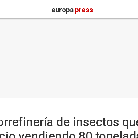
europa
press
orrefinería de insectos qu
icio vendiendo 80 tonela