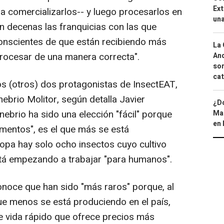
Ext
a comercializarlos-- y luego procesarlos en
una
on decenas las franquicias con las que
onscientes de que están recibiendo más
La 
procesar de una manera correcta".
And
sor
cat
os (otros) dos protagonistas de InsectEAT,
ebrio Molitor, según detalla Javier
¿Dó
nebrio ha sido una elección "fácil" porque
Map
en 
imentos", es el que más se está
opa hay solo ocho insectos cuyo cultivo
está empezando a trabajar "para humanos".
noce que han sido "más raros" porque, al
 que menos se está produciendo en el país,
de vida rápido que ofrece precios más