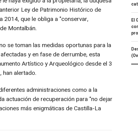
e haya exigido a la propietaria, la duquesa
cat
anterior Ley de Patrimonio Histórico de
a 2014, que le obliga a "conservar,
El 
con
o de Montalbán.
pro
 no se toman las medidas oportunas para la
Des
 afectadas y en fase de derrumbe, esta
(Ov
umento Artístico y Arqueológico desde el 3
 han alertado.
s diferentes administraciones como a la
pida actuación de recuperación para "no dejar
caciones más enigmáticas de Castilla-La