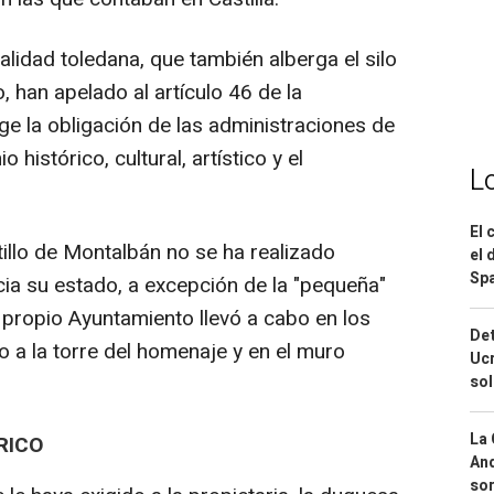
alidad toledana, que también alberga el silo
, han apelado al artículo 46 de la
ge la obligación de las administraciones de
histórico, cultural, artístico y el
L
El 
tillo de Montalbán no se ha realizado
el 
Spa
ia su estado, a excepción de la "pequeña"
 propio Ayuntamiento llevó a cabo en los
Det
 a la torre del homenaje y en el muro
Ucr
so
La 
RICO
And
sor