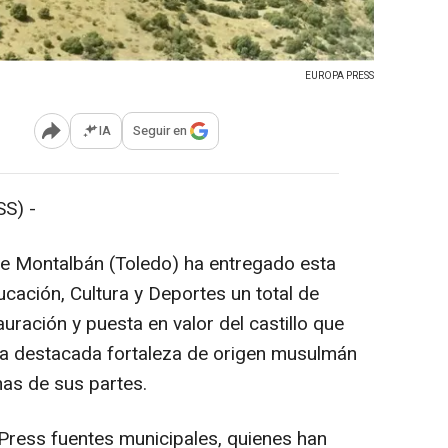
EUROPA PRESS
IA
Seguir en
Abrir opciones para compartir
S) -
de Montalbán (Toledo) ha entregado esta
cación, Cultura y Deportes un total de
uración y puesta en valor del castillo que
na destacada fortaleza de origen musulmán
as de sus partes.
Press fuentes municipales, quienes han