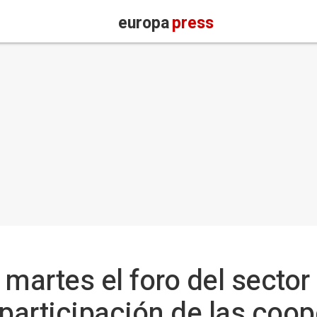
europa
press
martes el foro del sector 
 participación de las coop