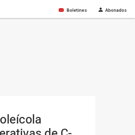
Boletines
Abonados
oleícola
erativas de C-