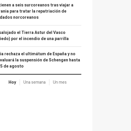
ienen a seis surcoreanos tras viajar a
ania para tratar la repatriación de
ldados norcoreanos
alojado el Tierra Astur del Vasco
iedo) por el incendio de una parrilla
lia rechaza el ultimátum de España y no
valuará la suspensión de Schengen hasta
15 de agosto
Hoy
Una semana
Un mes