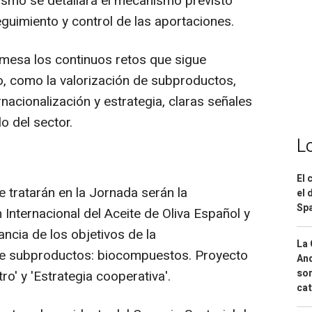
smo se detallará el mecanismo previsto
eguimiento y control de las aportaciones.
mesa los continuos retos que sigue
o, como la valorización de subproductos,
rnacionalización y estrategia, claras señales
o del sector.
L
El 
tratarán en la Jornada serán la
el 
Spa
 Internacional del Aceite de Oliva Español y
ncia de los objetivos de la
La 
n de subproductos: biocompuestos. Proyecto
And
sor
ro' y 'Estrategia cooperativa'.
cat