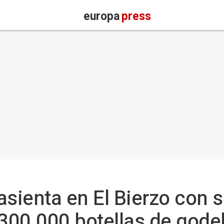
europa
press
asienta en El Bierzo con 
00.000 botellas de godel