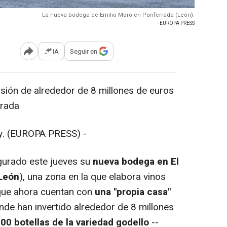
La nueva bodega de Emilio Moro en Ponferrada (León).
- EUROPA PRESS
IA
Seguir en
Abrir opciones para compartir
sión de alrededor de 8 millones de euros
rrada
 (EUROPA PRESS) -
gurado este jueves su
nueva bodega en El
León
), una zona en la que elabora vinos
que ahora cuentan con
una "propia casa"
nde han invertido alrededor de 8 millones
00 botellas de la variedad godello
--