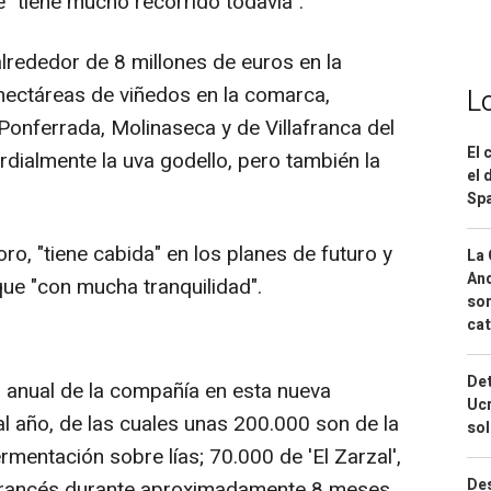
 "tiene mucho recorrido todavía".
lrededor de 8 millones de euros en la
hectáreas de viñedos en la comarca,
L
Ponferrada, Molinaseca y de Villafranca del
El 
ordialmente la uva godello, pero también la
el 
Spa
o, "tiene cabida" en los planes de futuro y
La 
And
que "con mucha tranquilidad".
sor
cat
Det
anual de la compañía en esta nueva
Ucr
l año, de las cuales unas 200.000 son de la
so
rmentación sobre lías; 70.000 de 'El Zarzal',
Des
 francés durante aproximadamente 8 meses,