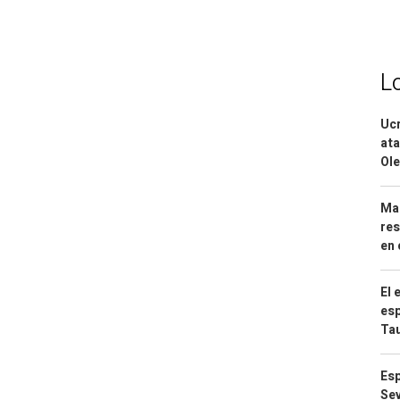
L
Ucr
ata
Ole
Mar
res
en 
El 
esp
Ta
Esp
Sev