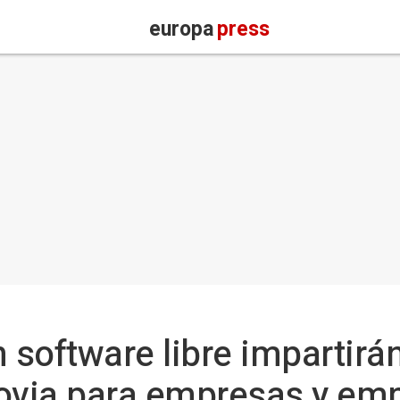
europa
press
 software libre impartirán
govia para empresas y em