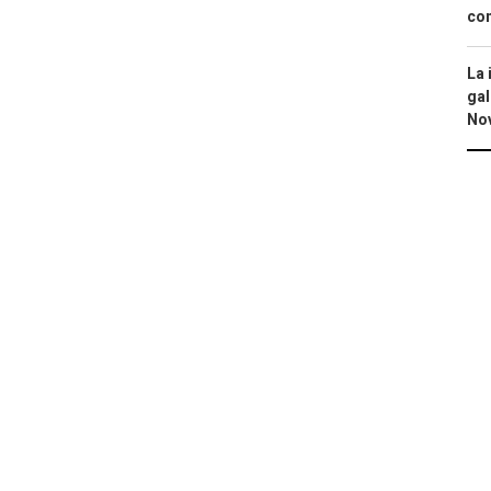
con
La 
gal
No