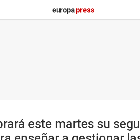
europa
press
ebrará este martes su seg
ara enseñar a gestionar la