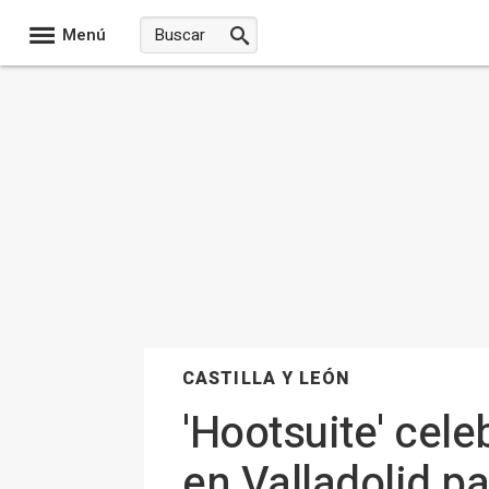
Menú
CASTILLA Y LEÓN
'Hootsuite' cel
en Valladolid p