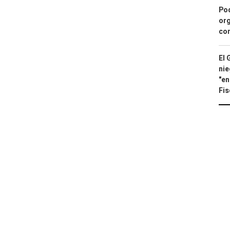
Pod
org
con
El 
nie
"en
Fis