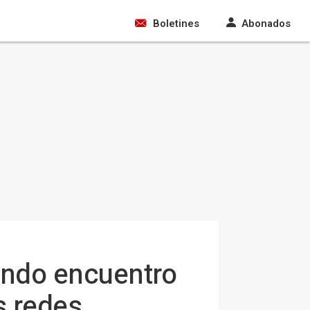
Boletines
Abonados
undo encuentro
s redes