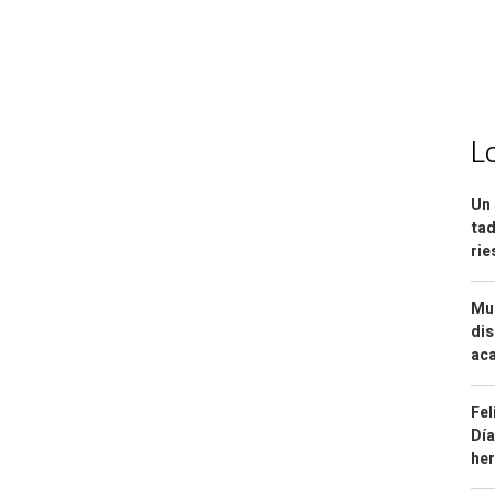
L
Un 
tad
ri
Mue
dis
aca
Fel
Día
he