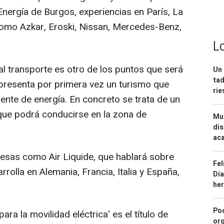
 Energía de Burgos, experiencias en París, La
omo Azkar, Eroski, Nissan, Mercedes-Benz,
L
al transporte es otro de los puntos que será
Un 
tad
 presenta por primera vez un turismo que
ri
ente de energía. En concreto se trata de un
que podrá conducirse en la zona de
Mue
dis
aca
esas como Air Liquide, que hablará sobre
Fel
rolla en Alemania, Francia, Italia y España,
Día
he
Pod
para la movilidad eléctrica' es el título de
org