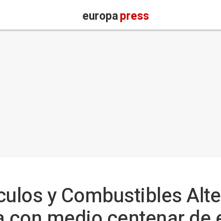
europa
press
ículos y Combustibles Alt
 con medio centenar de 