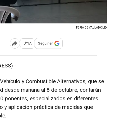
FERIA DE VALLADOLID
IA
Seguir en
Abrir opciones para compartir
ESS) -
Vehículo y Combustible Alternativos, que se
lid desde mañana al 8 de octubre, contarán
70 ponentes, especializados en diferentes
lo y aplicación práctica de medidas que
le.