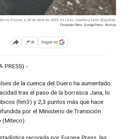
del río Porma, a 28 de abril de 2023, en León, Castilla y León (España).
- Fernando Otero - Europa Press - Archivo
IA
Seguir en
Abrir opciones para compartir
 PRESS) -
lses de la cuenca del Duero ha aumentado
acidad tras el paso de la borrasca Jana, lo
bicos (hm3) y 2,3 puntos más que hace
difundida por el Ministerio de Transición
 (Miteco).
tadística recogida por Europa Press, las