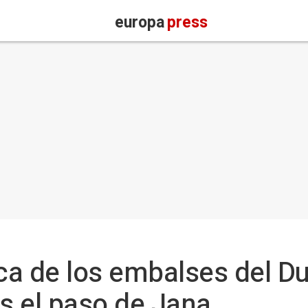
europa
press
ica de los embalses del 
as el paso de Jana