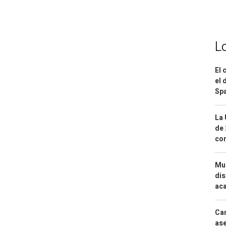
L
El 
el 
Spa
La 
de 
com
Mue
dis
aca
Can
ase