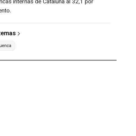
ncas internas de Cataluña al 32,1 por
ento.
 temas
uenca