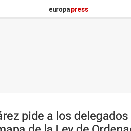
europa
press
rez pide a los delegados
mapa de la Ley de Ordenac