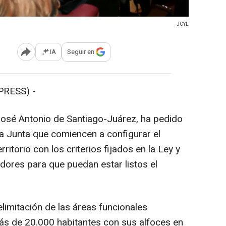
JCYL
IA
Seguir en
Abrir opciones para compartir
PRESS) -
 José Antonio de Santiago-Juárez, ha pedido
 la Junta que comiencen a configurar el
itorio con los criterios fijados en la Ley y
dores para que puedan estar listos el
limitación de las áreas funcionales
ás de 20.000 habitantes con sus alfoces en