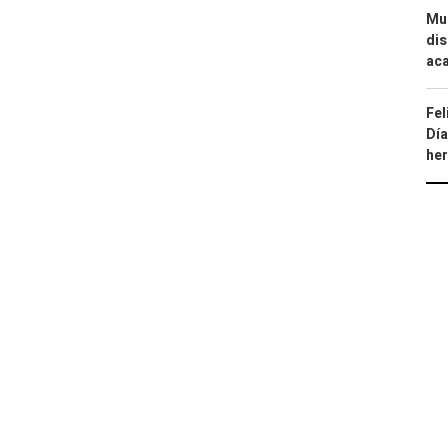
Mue
dis
aca
Fel
Día
he