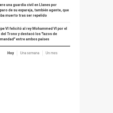
re una guardia civil en Llanes por
paro de su expareja, también agente, que
ba muerto tras ser repelido
ipe VI felicitó al rey Mohammed VI por el
 del Trono y destacó los "lazos de
rmandad" entre ambos países
Hoy
Una semana
Un mes