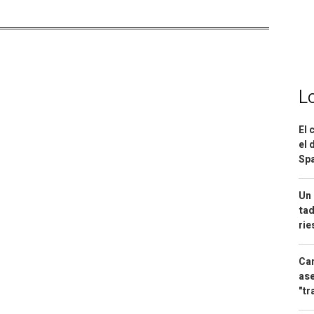
L
El 
el 
Spa
Un 
tad
ri
Can
ase
"tr