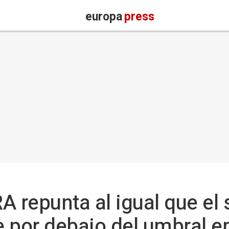
europa
press
RA repunta al igual que el
ue por debajo del umbral 