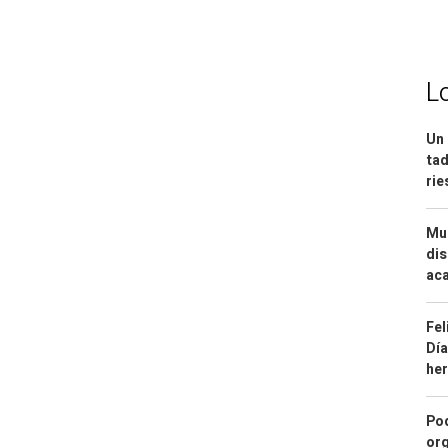
L
Un 
tad
ri
Mue
dis
aca
Fel
Día
he
Pod
org