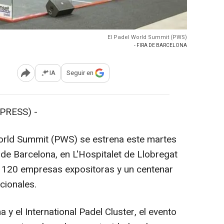
El Padel World Summit (PWS)
- FIRA DE BARCELONA
IA
Seguir en
Abrir opciones para compartir
PRESS) -
orld Summit (PWS) se estrena este martes
a de Barcelona, en L'Hospitalet de Llobregat
e 120 empresas expositoras y un centenar
cionales.
y el International Padel Cluster, el evento