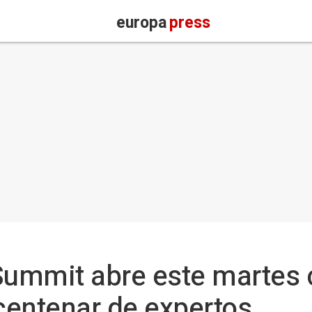
europa
press
 Summit abre este martes
centenar de expertos