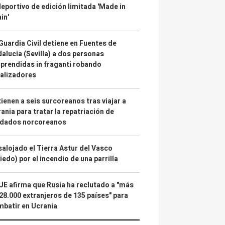
deportivo de edición limitada 'Made in
in'
Guardia Civil detiene en Fuentes de
alucía (Sevilla) a dos personas
prendidas in fraganti robando
alizadores
ienen a seis surcoreanos tras viajar a
ania para tratar la repatriación de
ldados norcoreanos
alojado el Tierra Astur del Vasco
iedo) por el incendio de una parrilla
UE afirma que Rusia ha reclutado a "más
28.000 extranjeros de 135 países" para
batir en Ucrania