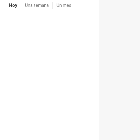
Hoy
Una semana
Un mes