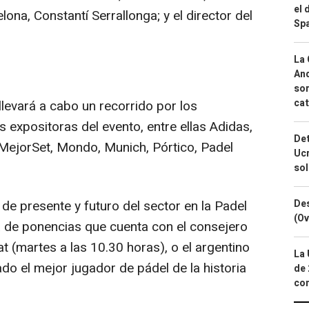
el 
lona, Constantí Serrallonga; y el director del
Spa
La 
And
sor
cat
llevará a cabo un recorrido por los
 expositoras del evento, entre ellas Adidas,
Det
MejorSet, Mondo, Munich, Pórtico, Padel
Ucr
so
de presente y futuro del sector en la Padel
Des
(Ov
 de ponencias que cuenta con el consejero
t (martes a las 10.30 horas), o el argentino
La 
do el mejor jugador de pádel de la historia
de 
com