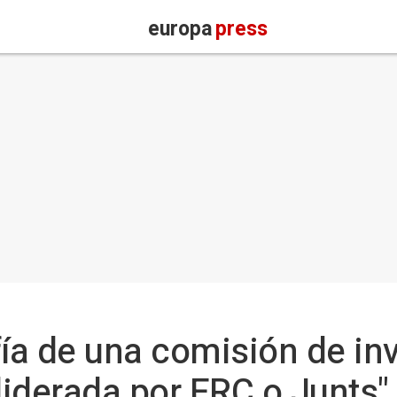
europa
press
ía de una comisión de in
liderada por ERC o Junts"