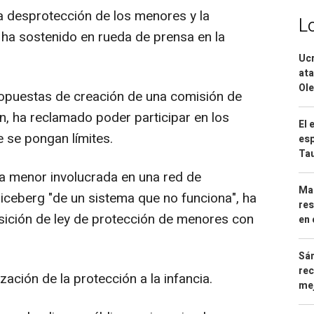
la desprotección de los menores y la
L
, ha sostenido en rueda de prensa en la
Ucr
ata
Ole
opuestas de creación de una comisión de
n, ha reclamado poder participar en los
El 
e se pongan límites.
esp
Ta
la menor involucrada en una red de
Mar
l iceberg "de un sistema que no funciona", ha
res
sición de ley de protección de menores con
en 
Sán
rec
ación de la protección a la infancia.
mej