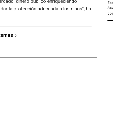
rcado, dinero público enriqueciendo
Esp
ar la protección adecuada a los niños", ha
Sev
con
 temas