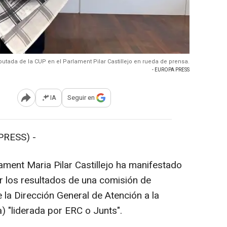
putada de la CUP en el Parlament Pilar Castillejo en rueda de prensa.
- EUROPA PRESS
IA
Seguir en
Abrir opciones para compartir
PRESS) -
ament Maria Pilar Castillejo ha manifestado
r los resultados de una comisión de
e la Dirección General de Atención a la
a) "liderada por ERC o Junts".