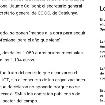
elona, Jaume Collboni; el secretario general
L
ecretario general de CC.OO. de Catalunya,
El 
el 
Spa
odo, se ponen "manos a la obra para seguir
fesional para el año que viene".
La 
And
sor
%, desde los 1.080 euros brutos mensuales
cat
a los 1.134 euros.
La 
fue fruto del acuerdo que alcanzaron el
de 
com
 UGT, sin el concurso de las organizaciones
ue decidieron no apoyarlo porque no se
Esp
xar el SMI a los contratos públicos y de
par
el sector del campo.
hab