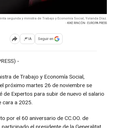
enta segunda y ministra de Trabajo y Economía Social, Yolanda Díaz.
- KIKE RINCÓN - EUROPA PRESS
IA
Seguir en
Abrir opciones para compartir
RESS) -
istra de Trabajo y Economía Social,
 el próximo martes 26 de noviembre se
té de Expertos para subir de nuevo el salario
e cara a 2025.
to por el 60 aniversario de CC.OO. de
participado el presidente de la Generalitat,