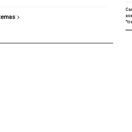
Can
ase
 temas
"tr