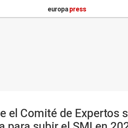
europa
press
e el Comité de Expertos se
 para subir el SMI en 20