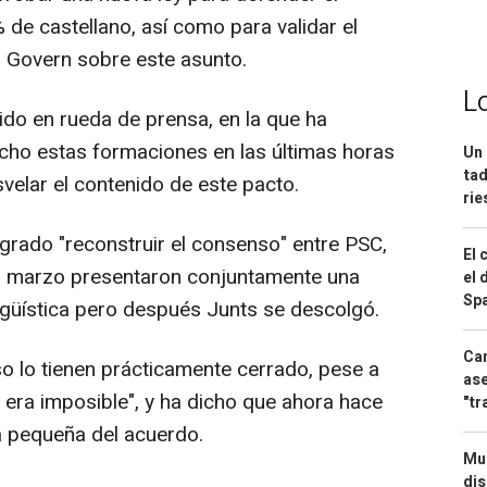
% de castellano, así como para validar el
l Govern sobre este asunto.
L
do en rueda de prensa, en la que ha
cho estas formaciones en las últimas horas
Un 
tad
velar el contenido de este pacto.
ri
grado "reconstruir el consenso" entre PSC,
El 
n marzo presentaron conjuntamente una
el 
Spa
ingüística pero después Junts se descolgó.
Can
lo tienen prácticamente cerrado, pese a
ase
 era imposible", y ha dicho que ahora hace
"tr
ra pequeña del acuerdo.
Mue
dis