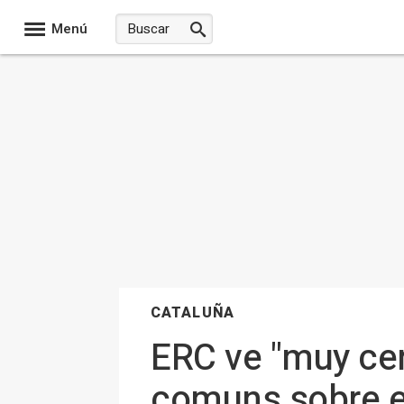
Menú
CATALUÑA
ERC ve "muy cer
comuns sobre e