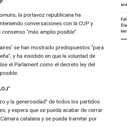
P
aca
muns, la portavoz republicana ha
Fel
nteniendo conversaciones con la CUP y
Día
el consenso "más amplio posible".
he
aires' se han mostrado predispuestos "para
ueña", y ha insistido en que la voluntad de
lse el Parlament como el decreto ley del
posible.
LOJ"
zo y la generosidad" de todos los partidos
es, y espera que se pueda acabar de cerrar
la Cámara catalana y se pueda tramitar por