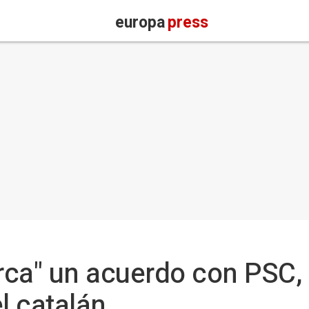
europa
press
ca" un acuerdo con PSC, 
l catalán