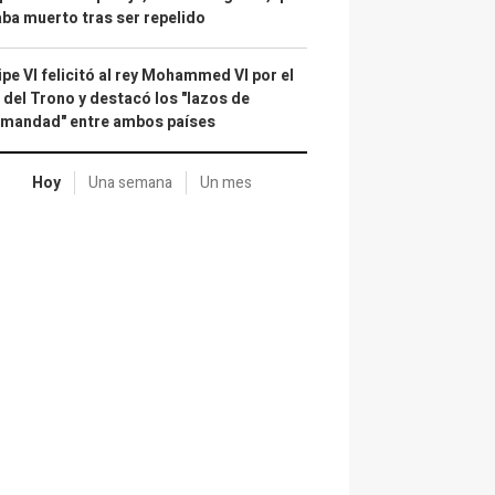
ba muerto tras ser repelido
ipe VI felicitó al rey Mohammed VI por el
 del Trono y destacó los "lazos de
rmandad" entre ambos países
Hoy
Una semana
Un mes