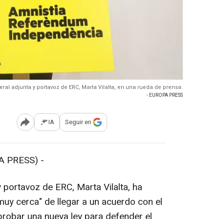
eral adjunta y portavoz de ERC, Marta Vilalta, en una rueda de prensa.
- EUROPA PRESS
IA
Seguir en
Abrir opciones para compartir
 PRESS) -
 portavoz de ERC, Marta Vilalta, ha
muy cerca" de llegar a un acuerdo con el
robar una nueva ley para defender el