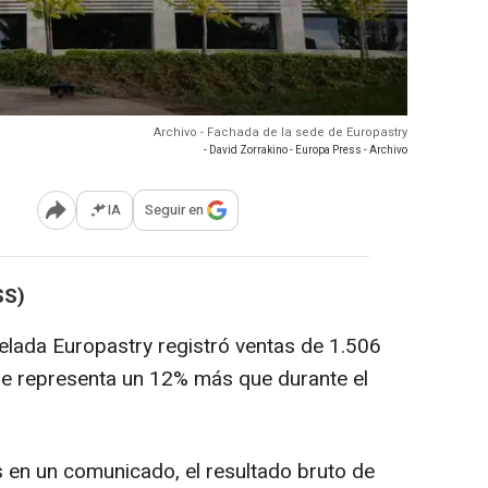
Archivo - Fachada de la sede de Europastry
- David Zorrakino - Europa Press - Archivo
IA
Seguir en
Abrir opciones para compartir
SS)
lada Europastry registró ventas de 1.506
ue representa un 12% más que durante el
 en un comunicado, el resultado bruto de