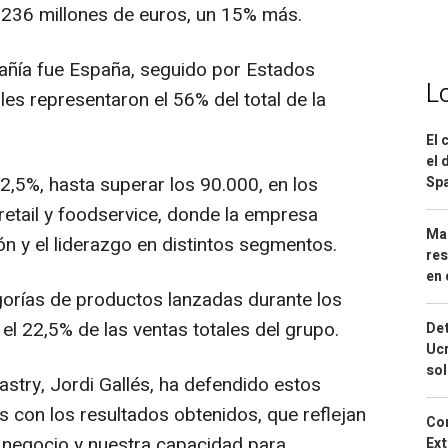
s 236 millones de euros, un 15% más.
pañía fue España, seguido por Estados
L
les representaron el 56% del total de la
El 
el 
2,5%, hasta superar los 90.000, en los
Spa
retail y foodservice, donde la empresa
Mar
n y el liderazgo en distintos segmentos.
res
en 
gorías de productos lanzadas durante los
el 22,5% de las ventas totales del grupo.
Det
Ucr
so
astry, Jordi Gallés, ha defendido estos
 con los resultados obtenidos, que reflejan
Cor
 negocio y nuestra capacidad para
Ext