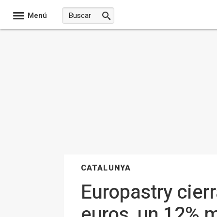
Menú
CATALUNYA
Europastry cier
euros, un 12% 