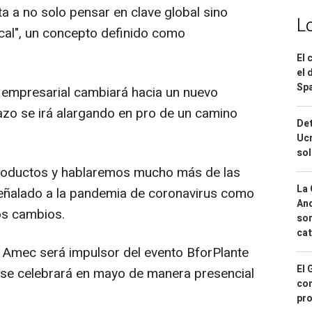
ta a no solo pensar en clave global sino
L
ocal", un concepto definido como
El 
el 
Spa
 empresarial cambiará hacia un nuevo
lazo se irá alargando en pro de un camino
Det
Ucr
so
productos y hablaremos mucho más de las
La 
señalado a la pandemia de coronavirus como
And
os cambios.
sor
cat
Amec será impulsor del evento BforPlante
El 
 se celebrará en mayo de manera presencial
con
pro