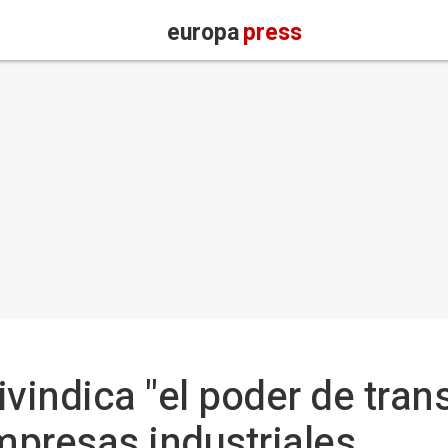
europa
press
ivindica "el poder de tra
empresas industriales