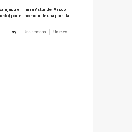
alojado el Tierra Astur del Vasco
iedo) por el incendio de una parrilla
Hoy
Una semana
Un mes