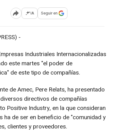
IA
Seguir en
Abrir opciones para compartir
RESS) -
Empresas Industriales Internacionalizadas
ado este martes "el poder de
ca" de este tipo de compañías.
dente de Amec, Pere Relats, ha presentado
 diversos directivos de compañías
to Positive Industry, en la que consideran
s ha de ser en beneficio de "comunidad y
s, clientes y proveedores.