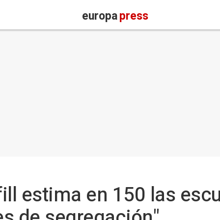
europa
press
ill estima en 150 las esc
les de segregación"