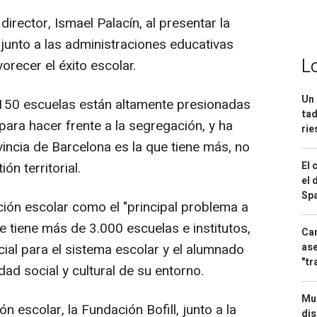
rector, Ismael Palacín, al presentar la
unto a las administraciones educativas
L
orecer el éxito escolar.
Un 
50 escuelas están altamente presionadas
tad
para hacer frente a la segregación, y ha
ri
incia de Barcelona es la que tiene más, no
El 
ón territorial.
el 
Spa
ión escolar como el "principal problema a
ue tiene más de 3.000 escuelas e institutos,
Can
ase
ial para el sistema escolar y el alumnado
"tr
idad social y cultural de su entorno.
Mue
 escolar, la Fundación Bofill, junto a la
dis