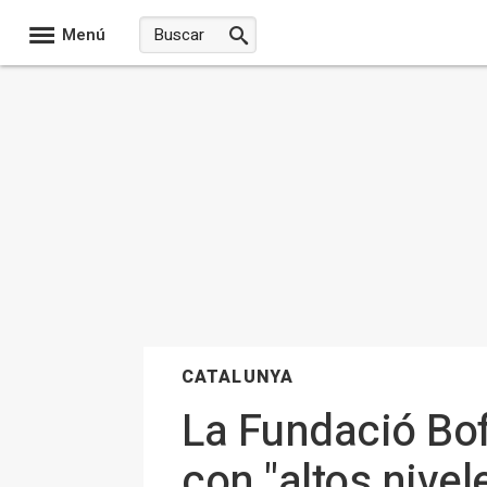
Menú
CATALUNYA
La Fundació Bof
con "altos nive