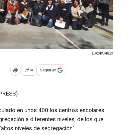
EUROPA PRESS
IA
Seguir en
Abrir opciones para compartir
PRESS) -
culado en unos 400 los centros escolares
egación a diferentes niveles, de los que
altos niveles de segregación".