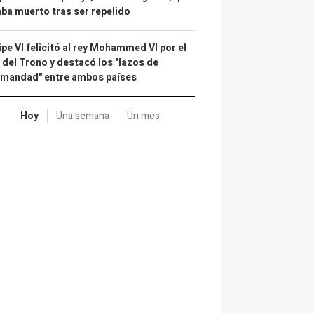
ba muerto tras ser repelido
ipe VI felicitó al rey Mohammed VI por el
 del Trono y destacó los "lazos de
rmandad" entre ambos países
Hoy
Una semana
Un mes