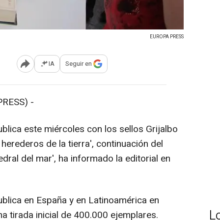
EUROPA PRESS
IA
Seguir en
Abrir opciones para compartir
RESS) -
ublica este miércoles con los sellos Grijalbo
herederos de la tierra', continuación del
tedral del mar', ha informado la editorial en
publica en España y en Latinoamérica en
L
na tirada inicial de 400.000 ejemplares.