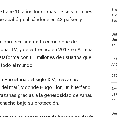
El 
ue hace 10 años logró más de seis millones
el 
ue acabó publicándose en 43 países y
Spa
Det
Ucr
e para ser adaptada como serie de
so
gonal TV, y se estrenará en 2017 en Antena
plataforma con 81 millones de usuarios que
La 
And
 todo el mundo.
sor
cat
la Barcelona del siglo XIV, tres años
l del mar', y donde Hugo Llor, un huérfano
Art
La 
arazanas gracias a la generosidad de Arnau
nol
chacho bajo su protección.
Des