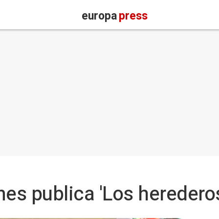
europa
press
es publica 'Los herederos 