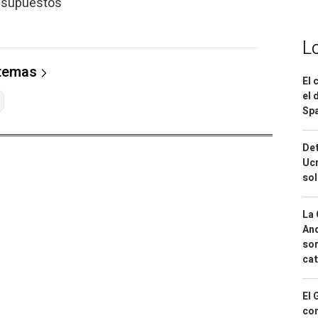
resupuestos
L
 temas
El 
el 
Spa
Det
Ucr
so
La 
And
sor
cat
El 
con