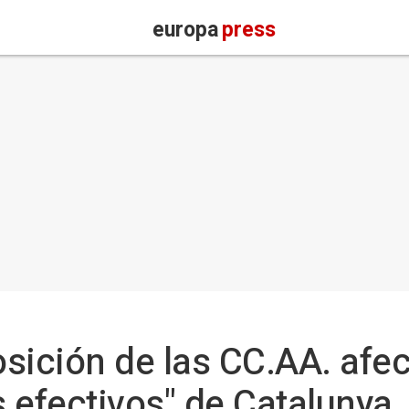
europa
press
osición de las CC.AA. afe
 efectivos" de Catalunya