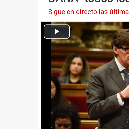
Sigue en directo las últim
El presidente de la Generalitat, Salvador Illa, en el pleno de la
Europa Press Catalunya
Actualizado: miércoles, 30 octubre 2024 14:22
BARCELONA 30 Oct. (EUROPA P
El presidente de la Generalitat, 
comunidades autónomas afectad
tiene Catalunya en caso de que l
graves consecuencias del tempo
Lo ha dicho este miércoles en el