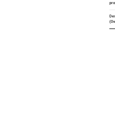
pro
Des
(Ov