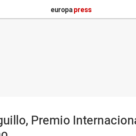
europa
press
uillo, Premio Internacion
no