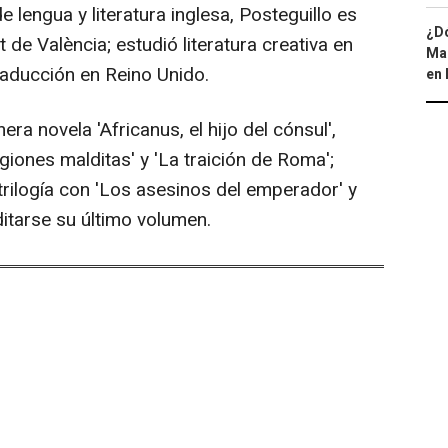
 lengua y literatura inglesa, Posteguillo es
¿Dó
 de València; estudió literatura creativa en
Map
traducción en Reino Unido.
en 
era novela 'Africanus, el hijo del cónsul',
giones malditas' y 'La traición de Roma';
ilogía con 'Los asesinos del emperador' y
ditarse su último volumen.