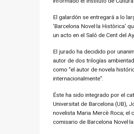
informado el Instituto de Cultu
El galardón se entregará a lo la
'Barcelona Novel·la Històrica' q
un acto en el Saló de Cent del A
El jurado ha decidido por unanim
autor de dos trilogías ambienta
como "el autor de novela histór
internacionalmente".
Éste ha sido integrado por el c
Universitat de Barcelona (UB), Jo
novelista Maria Mercè Roca; el co
comisario de Barcelona Novel·la 