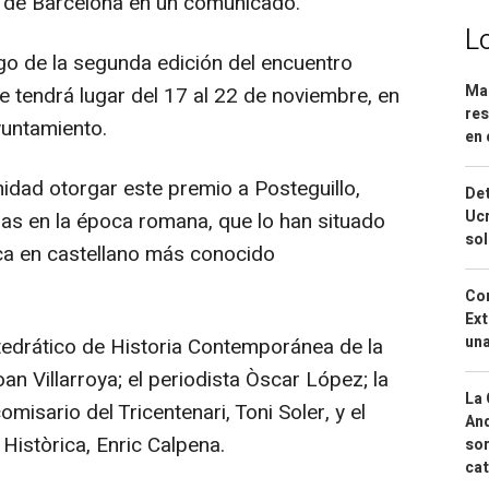
ra de Barcelona en un comunicado.
L
rgo de la segunda edición del encuentro
Mar
ue tendrá lugar del 17 al 22 de noviembre, en
res
yuntamiento.
en 
idad otorgar este premio a Posteguillo,
Det
Ucr
das en la época romana, que lo han situado
so
ica en castellano más conocido
Cor
Ext
una
atedrático de Historia Contemporánea de la
an Villarroya; el periodista Òscar López; la
La 
misario del Tricentenari, Toni Soler, y el
And
Històrica, Enric Calpena.
sor
cat