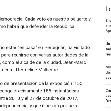
L
emocracia. Cada voto es nuestro baluarte y
El 
mo habrá que defender la República
el 
Spa
Un 
cho estar "en casa" en Perpignan, ha visitado
tad
a para reunirse con varias autoridades de la
ri
s, como el alcalde de la ciudad, Jean-Marc
Mue
tamento, Hermeline Malherbe.
dis
aca
to de presentación de la exposición '155
ue recoge precisamente 155 instantáneas
Can
ase
ntre 2010 y el 27 de octubre de 2017,
"tr
dependencia, y que itinerará por seis