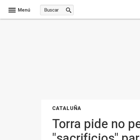
Menú
CATALUÑA
Torra pide no p
"sacrificios" pa