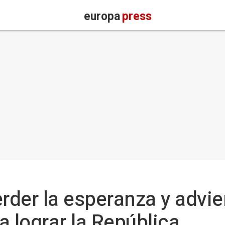
europa
press
erder la esperanza y advie
ra lograr la República