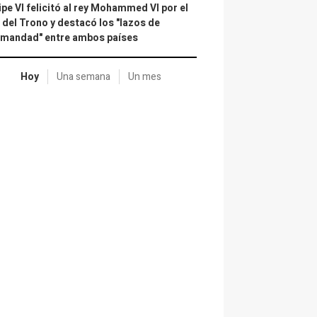
ipe VI felicitó al rey Mohammed VI por el
 del Trono y destacó los "lazos de
rmandad" entre ambos países
Hoy
Una semana
Un mes