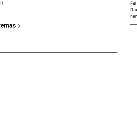
n.
Fel
Día
he
 temas