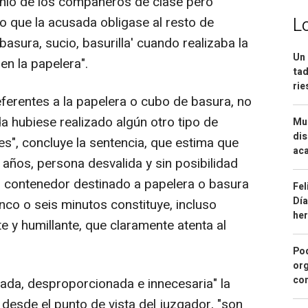
monio de los compañeros de clase pero
o que la acusada obligase al resto de
L
basura, sucio, basurilla' cuando realizaba la
Un 
en la papelera".
tad
ri
eferentes a la papelera o cubo de basura, no
a hubiese realizado algún otro tipo de
Mue
dis
s", concluye la sentencia, que estima que
aca
 años, persona desvalida y sin posibilidad
o contenedor destinado a papelera o basura
Fel
Día
nco o seis minutos constituye, incluso
he
 y humillante, que claramente atenta al
Pod
org
con
icada, desproporcionada e innecesaria" la
desde el punto de vista del juzgador, "son