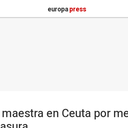
europa
press
maestra en Ceuta por met
basura