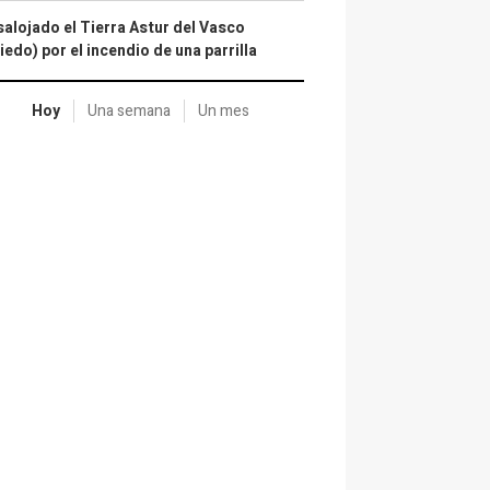
alojado el Tierra Astur del Vasco
iedo) por el incendio de una parrilla
Hoy
Una semana
Un mes