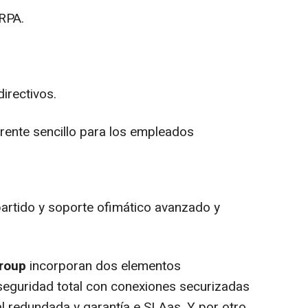
RPA.
irectivos.
rente sencillo para los empleados
artido y soporte ofimático avanzado y
roup
incorporan dos elementos
 seguridad total con conexiones securizadas
l redundada y garantía e SLAas. Y por otro,