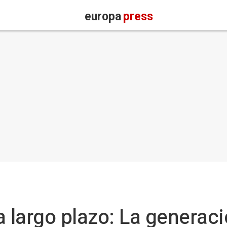
europa
press
 a largo plazo: La genera