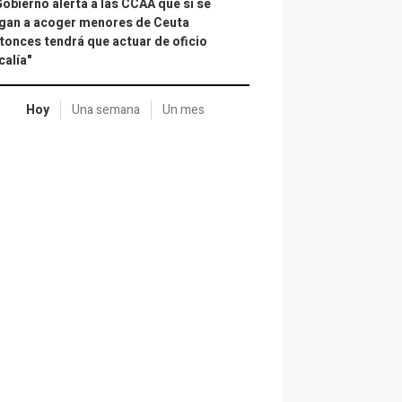
Gobierno alerta a las CCAA que si se
gan a acoger menores de Ceuta
tonces tendrá que actuar de oficio
calía"
Hoy
Una semana
Un mes