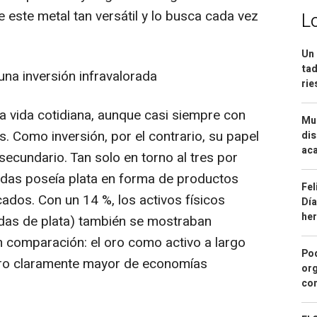
e este metal tan versátil y lo busca cada vez
L
Un 
tad
una inversión infravalorada
ri
a vida cotidiana, aunque casi siempre con
Mue
. Como inversión, por el contrario, su papel
dis
aca
secundario. Tan solo en torno al tres por
adas poseía plata en forma de productos
Fel
ados. Con un 14 %, los activos físicos
Día
he
das de plata) también se mostraban
n comparación: el oro como activo a largo
Pod
ero claramente mayor de economías
org
con