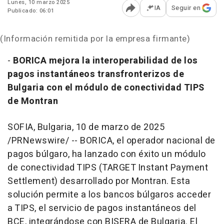
Lunes, 10 marzo 2025
IA
Seguir en
Publicado: 06:01
Abrir opciones para comp
(Información remitida por la empresa firmante)
-
BORICA mejora la interoperabilidad de los
pagos instantáneos transfronterizos de
Bulgaria
con el módulo de conectividad TIPS
de Montran
SOFIA, Bulgaria
,
10 de marzo de 2025
/PRNewswire/ -- BORICA, el operador nacional de
pagos búlgaro, ha lanzado con éxito un módulo
de conectividad TIPS (TARGET Instant Payment
Settlement) desarrollado por Montran. Esta
solución permite a los bancos búlgaros acceder
a TIPS, el servicio de pagos instantáneos del
BCE, integrándose con BISERA de
Bulgaria
. El