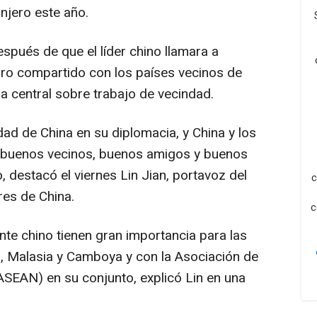
anjero este año.
espués de que el líder chino llamara a
uro compartido con los países vecinos de
a central sobre trabajo de vecindad.
idad de
China
en su diplomacia, y
China
y los
n buenos vecinos, buenos amigos y buenos
, destacó el viernes
Lin Jian
, portavoz del
c
ores de
China
.
c
nte chino tienen gran importancia para las
m
, Malasia y Camboya y con la Asociación de
ASEAN) en su conjunto, explicó Lin en una