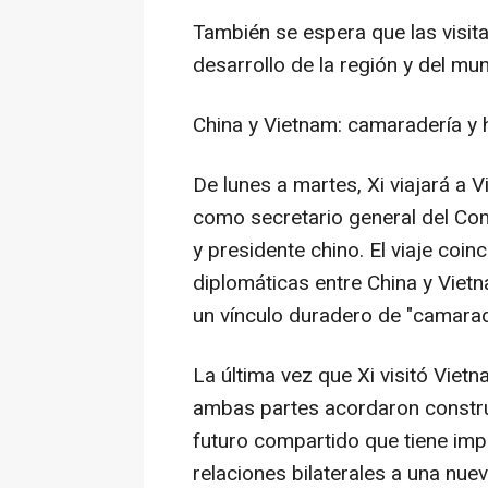
También se espera que las visita
desarrollo de la región y del mu
China
y
Vietnam
: camaradería y
De lunes a martes, Xi viajará a
V
como secretario general del Com
y presidente chino. El viaje coin
diplomáticas entre
China
y
Viet
un vínculo duradero de "camara
La última vez que Xi visitó
Vietn
ambas partes acordaron constr
futuro compartido que tiene impo
relaciones bilaterales a una nue