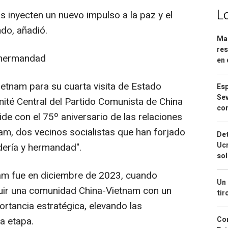
L
s inyecten un nuevo impulso a la paz y el
ndo, añadió.
Mar
res
 hermandad
en 
ietnam
para su cuarta visita de Estado
Esp
Sev
ité Central del Partido Comunista de
China
con
cide con el 75º aniversario de las relaciones
nam
, dos vecinos socialistas que han forjado
Det
Ucr
dería y hermandad".
so
am
fue en diciembre de 2023, cuando
Un 
uir una comunidad
China
-
Vietnam
con un
tir
rtancia estratégica, elevando las
va etapa.
Cor