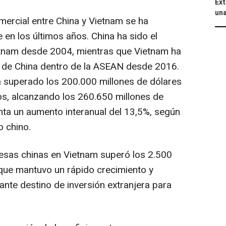
Ext
una
mercial entre
China
y
Vietnam
se ha
 en los últimos años.
China
ha sido el
tnam
desde 2004, mientras que
Vietnam
ha
l de
China
dentro de la ASEAN desde 2016.
ha superado los 200.000 millones de dólares
os, alcanzando los 260.650 millones de
nta un aumento interanual del 13,5%, según
o
chino.
resas chinas en
Vietnam
superó los 2.500
 que mantuvo un rápido crecimiento y
nte destino de inversión extranjera para