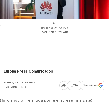
Image_986294_7966403
- HUAWEI/PR NEWSWIRE
Europa Press Comunicados
Martes, 11 marzo 2025
IA
Seguir en
Publicado: 14:16
Abrir opciones para comp
(Información remitida por la empresa firmante)