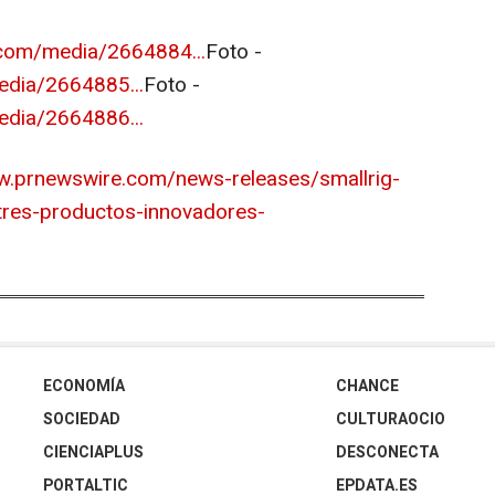
com/media/2664884...
Foto -
dia/2664885...
Foto -
dia/2664886...
w.prnewswire.com/news-releases/smallrig-
-tres-productos-innovadores-
ECONOMÍA
CHANCE
SOCIEDAD
CULTURAOCIO
CIENCIAPLUS
DESCONECTA
PORTALTIC
EPDATA.ES