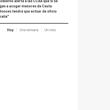
Gobierno alerta a las CCAA que si se
gan a acoger menores de Ceuta
tonces tendrá que actuar de oficio
calía"
Hoy
Una semana
Un mes