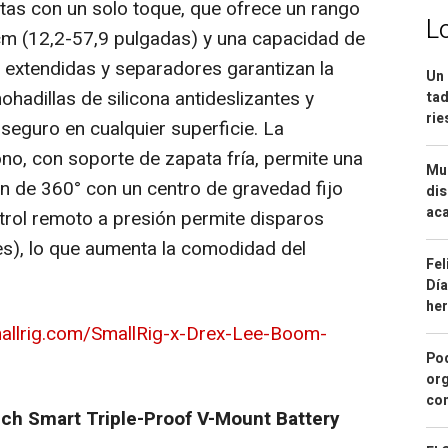
as con un solo toque, que ofrece un rango
L
cm (12,2-57,9 pulgadas) y una capacidad de
s extendidas y separadores garantizan la
Un 
ohadillas de silicona antideslizantes y
tad
ri
seguro en cualquier superficie. La
no, con soporte de zapata fría, permite una
Mue
ón de 360° con un centro de gravedad fijo
dis
aca
trol remoto a presión permite disparos
es), lo que aumenta la comodidad del
Fel
Día
he
allrig.com/SmallRig-x-Drex-Lee-Boom-
Pod
org
con
ch Smart Triple-Proof V-Mount Battery