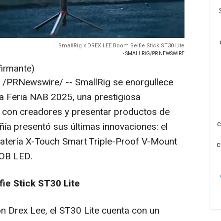
SmallRig x DREX LEE Boom Selfie Stick ST30 Lite
- SMALLRIG/PR NEWSWIRE
firmante)
/PRNewswire/ -- SmallRig se enorgullece
la Feria NAB 2025, una prestigiosa
r con creadores y presentar productos de
c
añía presentó sus últimas innovaciones: el
 batería X-Touch Smart Triple-Proof V-Mount
c
COB LED.
ie Stick ST30 Lite
on
Drex Lee
, el ST30 Lite cuenta con un