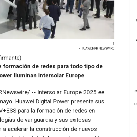
1
- HUAWEI/PR NEWSWIRE
firmante)
e formación de redes para todo tipo de
ower iluminan Intersolar Europe
c
RNewswire/ --
Intersolar Europe
2025
ee
 mayo. Huawei Digital
Power
presenta sus
c
V
+
ESS
para la formación de redes en
ologías de vanguardia y sus exitosas
 a acelerar la construcción de nuevos