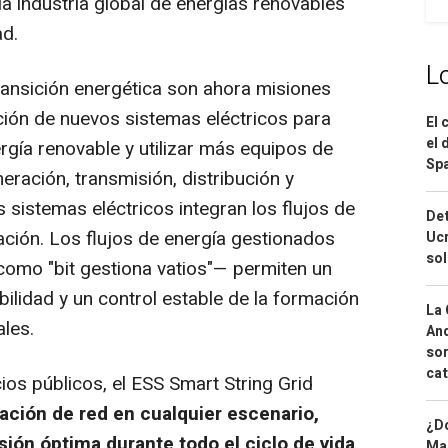
a industria global de energías renovables
ad.
L
transición energética son ahora misiones
cción de nuevos sistemas eléctricos para
El 
el 
gía renovable y utilizar más equipos de
Spa
eración, transmisión, distribución y
sistemas eléctricos integran los flujos de
Det
ación. Los flujos de energía gestionados
Ucr
so
omo "bit gestiona vatios"— permiten un
bilidad y un control estable de la formación
La 
ales.
And
sor
cat
ios públicos, el ESS Smart String Grid
ación de red en cualquier escenario,
¿Dó
sión óptima durante todo el ciclo de vida
Map