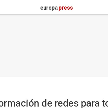
europa
press
ormación de redes para t