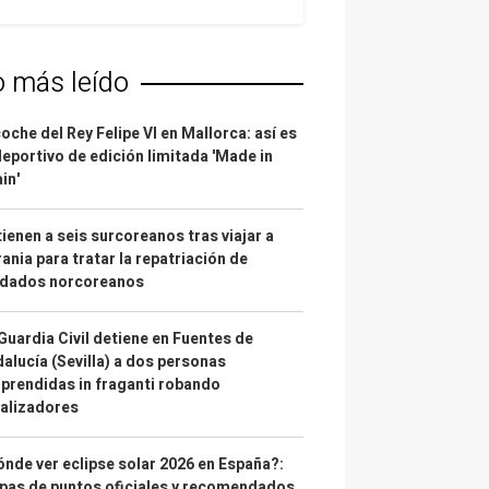
o más leído
coche del Rey Felipe VI en Mallorca: así es
deportivo de edición limitada 'Made in
in'
ienen a seis surcoreanos tras viajar a
ania para tratar la repatriación de
ldados norcoreanos
Guardia Civil detiene en Fuentes de
alucía (Sevilla) a dos personas
prendidas in fraganti robando
alizadores
nde ver eclipse solar 2026 en España?:
as de puntos oficiales y recomendados