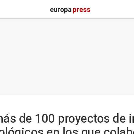
europa
press
más de 100 proyectos de 
ológicos en los que cola