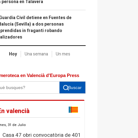
 persona en Talavera
Guardia Civil detiene en Fuentes de
alucía (Sevilla) a dos personas
prendidas in fraganti robando
alizadores
Hoy
Una semana
Un mes
meroteca en Valencià d'Europa Press
Buscar
En valencià
nes, 31 de Julio
Casa 47 obri convocatòria de 401