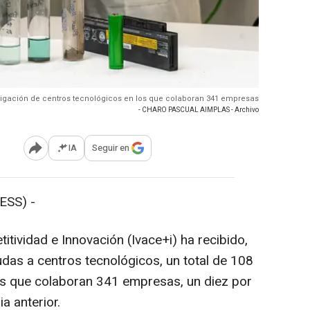
stigación de centros tecnológicos en los que colaboran 341 empresas
- CHARO PASCUAL AIMPLAS - Archivo
IA
Seguir en
Abrir opciones para compartir
ESS) -
itividad e Innovación (Ivace+i) ha recibido,
udas a centros tecnológicos, un total de 108
os que colaboran 341 empresas, un diez por
a anterior.