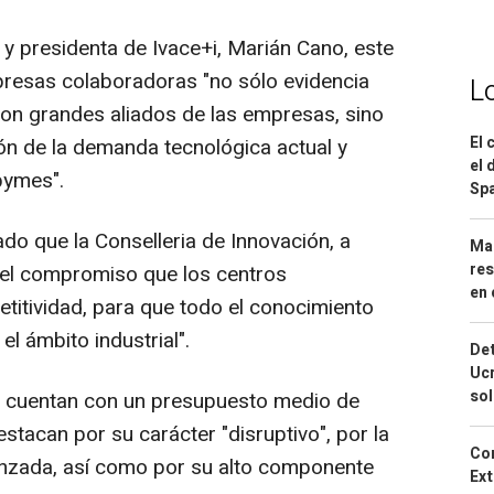
 y presidenta de Ivace+i, Marián Cano, este
resas colaboradoras "no sólo evidencia
L
 son grandes aliados de las empresas, sino
El 
ión de la demanda tecnológica actual y
el 
 pymes".
Spa
do que la Conselleria de Innovación, a
Mar
res
r el compromiso que los centros
en 
etitividad, para que todo el conocimiento
l ámbito industrial".
Det
Ucr
so
 cuentan con un presupuesto medio de
tacan por su carácter "disruptivo", por la
Cor
anzada, así como por su alto componente
Ext