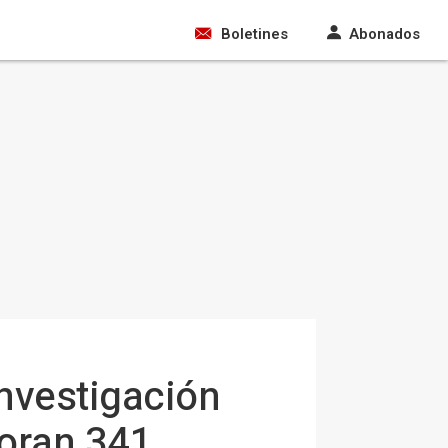
Boletines
Abonados
investigación
boran 341