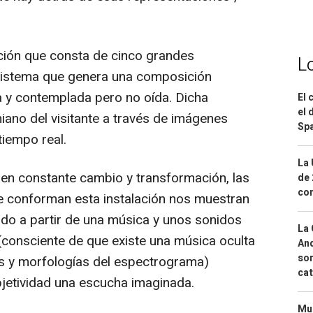
ción que consta de cinco grandes
L
sistema que genera una composición
a y contemplada pero no oída. Dicha
El 
el 
niano del visitante a través de imágenes
Spa
iempo real.
La 
en constante cambio y transformación, las
de 
com
e conforman esta instalación nos muestran
eado a partir de una música y unos sonidos
La 
consciente de que existe una música oculta
And
sor
as y morfologías del espectrograma)
cat
jetividad una escucha imaginada.
Mue