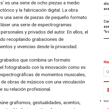
s' es una serie de ocho piezas a medio
dis
aca
ctórico y la fabricación digital. La obra
Ds una serie de piezas de pequeño formato
Can
e láser una serie de espectrogramas
ase
ersonales y privados del autor. En ellos, el
"tr
a ido recopilando grabaciones de
ntos y vivencias desde la privacidad.
tograbados que combina un formato
He
del fotograbado con la innovación como es
espectrográficas de momentos musicales,
s de obras de músicos con una vinculación
e su relación profesional.
Vier
úne grafismos, gestualidades, acentos,