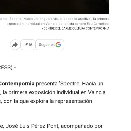
nta 'Spectre. Hacia un lenguaje visual desde lo auditivo', la primera
exposición individual en Valncia del artista sonoro Edu Comelles.
- CENTRE DEL CARME CULTURA CONTEMPORNIA
IA
Seguir en
Abrir opciones para compartir
ESS) -
 Contempornia
presenta 'Spectre. Hacia un
', la primera exposición individual en Valncia
s
, con la que explora la representación
me, José Luis Pérez Pont, acompañado por