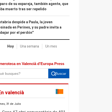
paro de su expareja, también agente, que
ba muerto tras ser repelido
tabria despide a Paula, la joven
sinada en Perines, y su padre invita a
abajar por el perdón"
Hoy
Una semana
Un mes
meroteca en Valencià d'Europa Press
Buscar
En valencià
nes, 31 de Julio