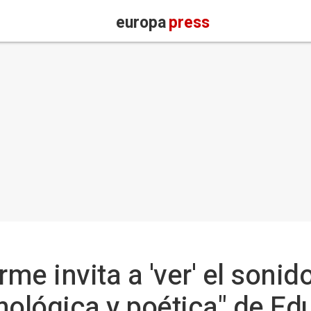
europa
press
rme invita a 'ver' el sonid
nológica y poética" de E