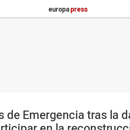
europa
press
s de Emergencia tras la 
rticipar en la reconstruc