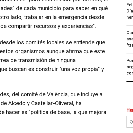
Fel
idades" de cada municipio para saber en qué
Día
otro lado, trabajar en la emergencia desde
he
 de compartir recursos y experiencias".
Can
ase
esde los comités locales se entiende que
"tr
n estos organismos aunque afirma que este
rrea de transmisión de ninguna
Pod
org
 que buscan es construir "una voz propia" y
con
s, del comité de València, que incluye a
de Alcedo y Castellar-Oliveral, ha
He
e hacer es "política de base, la que mejora