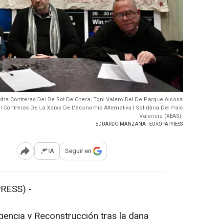
ndra Contreras Del De Sot De Chera; Toni Valero Del De Parque Alcosa
 Contreras De La Xarxa De L'economia Alternativa I Solidària Del País
Valencia (XEAS).
- EDUARDO MANZANA - EUROPA PRESS
IA
Seguir en
Abrir opciones para compartir
RESS) -
ncia y Reconstrucción tras la dana