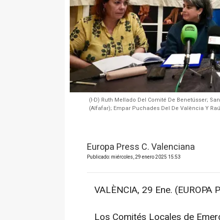
(I-D) Ruth Mellado Del Comité De Benetússer; Sa
(Alfafar); Empar Puchades Del De València Y Raúl
Europa Press C. Valenciana
Publicado: miércoles, 29 enero 2025 15:53
VALÈNCIA, 29 Ene. (EUROPA P
Los Comités Locales de Emerge