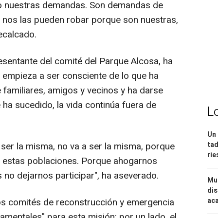
ado nuestras demandas. Son demandas de
o nos las pueden robar porque son nuestras,
recalcado.
esentante del comité del Parque Alcosa, ha
 empieza a ser consciente de lo que ha
e familiares, amigos y vecinos y ha darse
 ha sucedido, la vida continúa fuera de
L
Un 
tad
 ser la misma, no va a ser la misma, porque
ri
a estas poblaciones. Porque ahogarnos
no dejarnos participar", ha aseverado.
Mue
dis
aca
s comités de reconstrucción y emergencia
mentales" para esta misión: por un lado, el