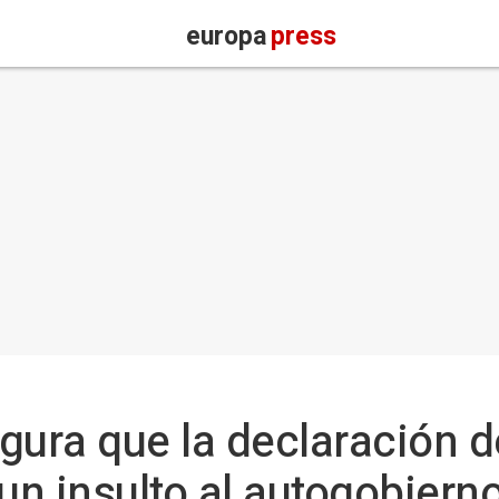
europa
press
ura que la declaración d
"un insulto al autogobiern