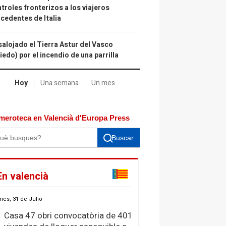
troles fronterizos a los viajeros
cedentes de Italia
alojado el Tierra Astur del Vasco
iedo) por el incendio de una parrilla
Hoy
Una semana
Un mes
meroteca en Valencià d'Europa Press
Buscar
En valencià
nes, 31 de Julio
Casa 47 obri convocatòria de 401