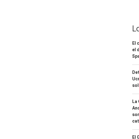
L
El 
el 
Spa
Det
Ucr
so
La 
And
sor
cat
El 