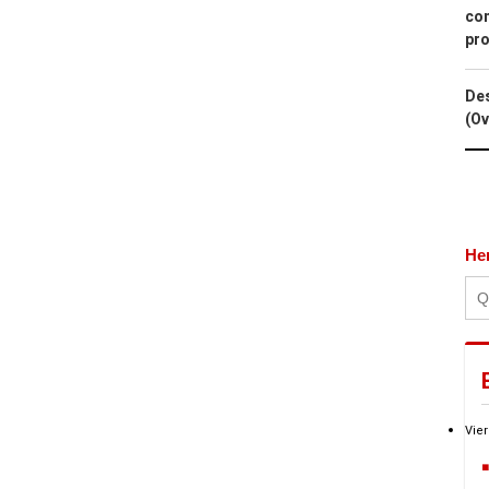
con
pro
Des
(Ov
He
Vier