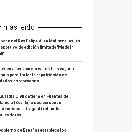
o más leído
coche del Rey Felipe VI en Mallorca: así es
deportivo de edición limitada 'Made in
in'
ienen a seis surcoreanos tras viajar a
ania para tratar la repatriación de
ldados norcoreanos
Guardia Civil detiene en Fuentes de
alucía (Sevilla) a dos personas
prendidas in fraganti robando
alizadores
Gobierno de España restablece los