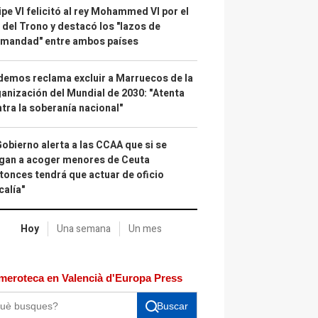
ipe VI felicitó al rey Mohammed VI por el
 del Trono y destacó los "lazos de
rmandad" entre ambos países
emos reclama excluir a Marruecos de la
anización del Mundial de 2030: "Atenta
tra la soberanía nacional"
Gobierno alerta a las CCAA que si se
gan a acoger menores de Ceuta
tonces tendrá que actuar de oficio
calía"
Hoy
Una semana
Un mes
meroteca en Valencià d'Europa Press
Buscar