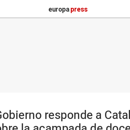
europa
press
obierno responde a Catal
bre la acampada de doce