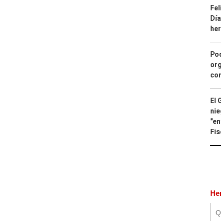
Fel
Día
he
Pod
org
con
El 
nie
"en
Fis
He