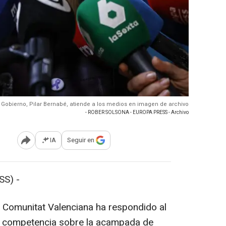
l Gobierno, Pilar Bernabé, atiende a los medios en imagen de archivo
- ROBER SOLSONA - EUROPA PRESS - Archivo
IA
Seguir en
Abrir opciones para compartir
SS) -
 Comunitat Valenciana ha respondido al
a competencia sobre la acampada de