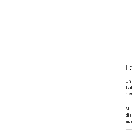
L
Un 
tad
ri
Mue
dis
aca