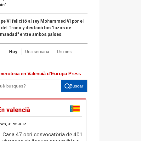
in'
ipe VI felicitó al rey Mohammed VI por el
 del Trono y destacó los "lazos de
rmandad" entre ambos países
Hoy
Una semana
Un mes
meroteca en Valencià d'Europa Press
Buscar
En valencià
nes, 31 de Julio
Casa 47 obri convocatòria de 401