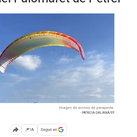
Imagen de archivo de parapente.
- PATRICIA GALIANA/EP
IA
Seguir en
Abrir opciones para compartir