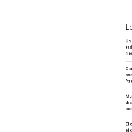
L
Un 
tad
ri
Can
ase
"tr
Mue
dis
aca
El 
el 