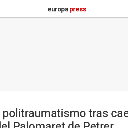
europa
press
 politraumatismo tras ca
del Palomaret de Petrer