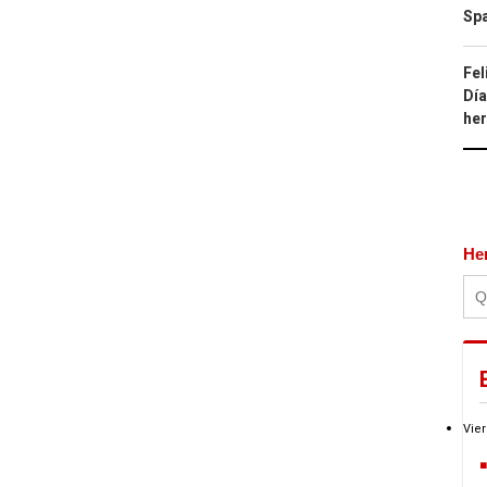
Spa
Fel
Día
he
He
Vier