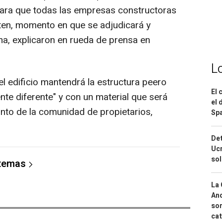
 para que todas las empresas constructoras
ten, momento en que se adjudicará y
a, explicaron en rueda de prensa en
L
l edificio mantendrá la estructura peero
El 
nte diferente" y con un material que será
el 
unto de la comunidad de propietarios,
Spa
Det
Ucr
so
 temas
La 
And
sor
cat