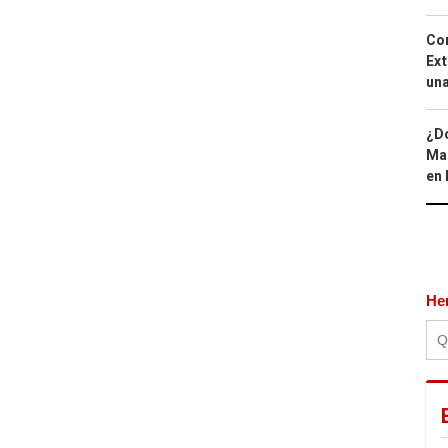
Cor
Ext
una
¿Dó
Map
en 
He