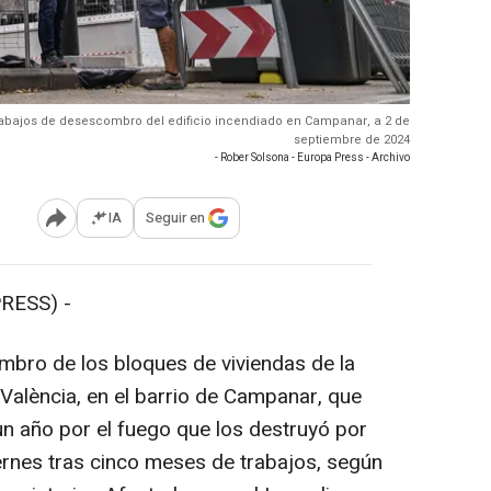
 trabajos de desescombro del edificio incendiado en Campanar, a 2 de
septiembre de 2024
- Rober Solsona - Europa Press - Archivo
IA
Seguir en
Abrir opciones para compartir
RESS) -
bro de los bloques de viviendas de la
 València, en el barrio de Campanar, que
un año por el fuego que los destruyó por
iernes tras cinco meses de trabajos, según