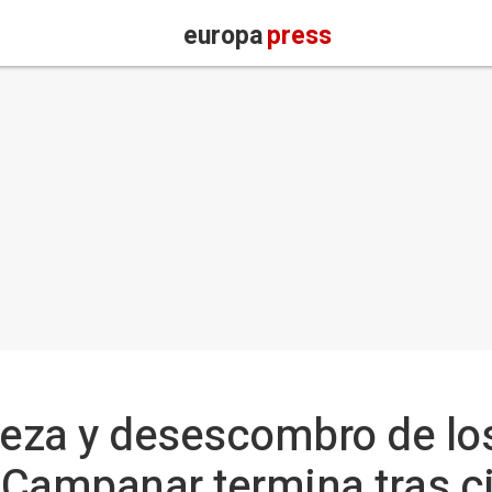
europa
press
ieza y desescombro de lo
 Campanar termina tras 