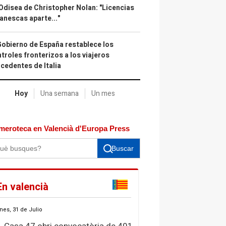
Odisea de Christopher Nolan: "Licencias
anescas aparte..."
Gobierno de España restablece los
troles fronterizos a los viajeros
cedentes de Italia
Hoy
Una semana
Un mes
meroteca en Valencià d'Europa Press
Buscar
En valencià
nes, 31 de Julio