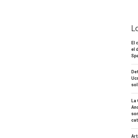
L
El 
el 
Spa
Det
Ucr
so
La 
And
sor
cat
Art