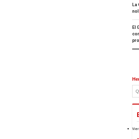
La 
nol
El 
con
pro
He
Vier