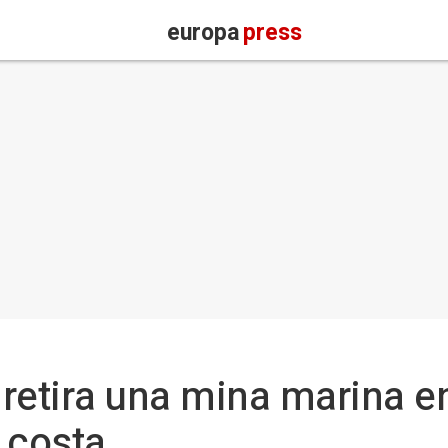
europa
press
l retira una mina marina 
a costa