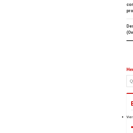
con
pro
Des
(Ov
He
Vier