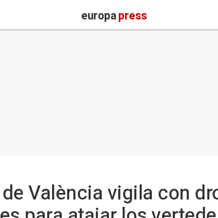
europa
press
 de València vigila con dr
s para atajar los vertede