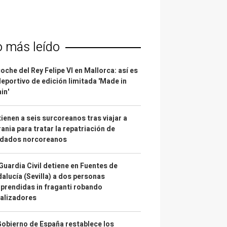
o más leído
coche del Rey Felipe VI en Mallorca: así es
deportivo de edición limitada 'Made in
in'
ienen a seis surcoreanos tras viajar a
ania para tratar la repatriación de
ldados norcoreanos
Guardia Civil detiene en Fuentes de
alucía (Sevilla) a dos personas
prendidas in fraganti robando
alizadores
Gobierno de España restablece los