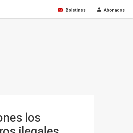
Boletines
Abonados
ones los
ros ilegales