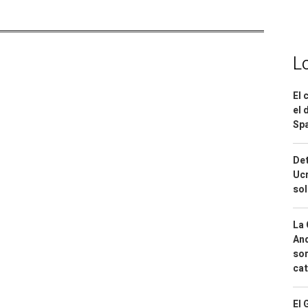
L
El 
el 
Spa
Det
Ucr
so
La 
And
sor
cat
El 