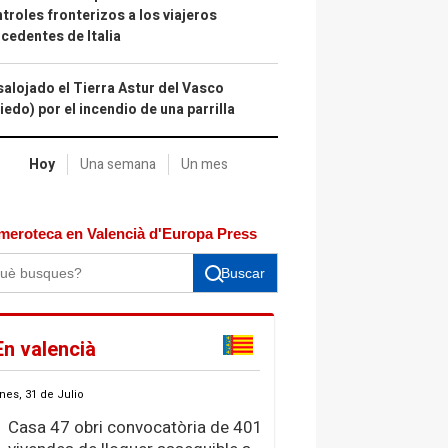
troles fronterizos a los viajeros
cedentes de Italia
alojado el Tierra Astur del Vasco
iedo) por el incendio de una parrilla
Hoy
Una semana
Un mes
meroteca en Valencià d'Europa Press
Buscar
En valencià
nes, 31 de Julio
Casa 47 obri convocatòria de 401