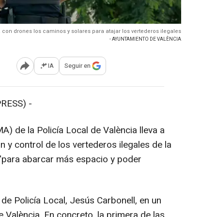
 con drones los caminos y solares para atajar los vertederos ilegales
- AYUNTAMIENTO DE VALÈNCIA
IA
Seguir en
Abrir opciones para compartir
RESS) -
de la Policía Local de València lleva a
y control de los vertederos ilegales de la
s "para abarcar más espacio y poder
de Policía Local, Jesús Carbonell, en un
València. En concreto, la primera de las