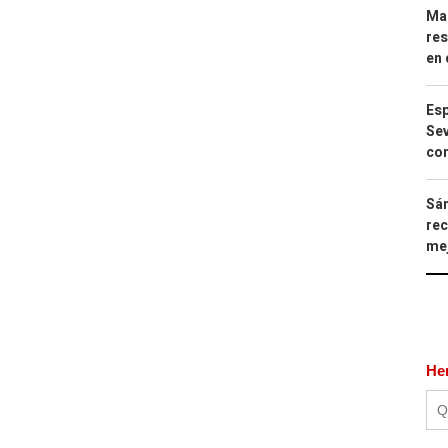
Mar
res
en 
Esp
Sev
con
Sán
rec
mej
He