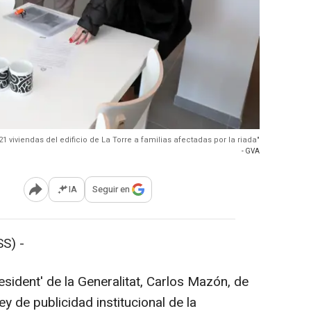
 viviendas del edificio de La Torre a familias afectadas por la riada"
- GVA
IA
Seguir en
Abrir opciones para compartir
S) -
sident' de la Generalitat, Carlos Mazón, de
ey de publicidad institucional de la