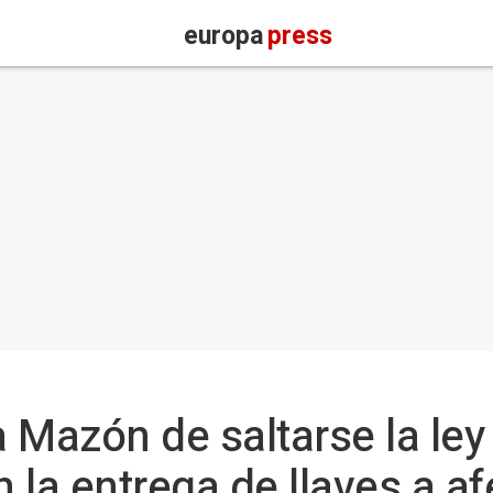
europa
press
 Mazón de saltarse la ley
n la entrega de llaves a a