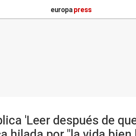
europa
press
blica 'Leer después de qu
a hilada por "la vida bien