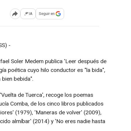
IA
Seguir en
Abrir opciones para compartir
S) -
Rafael Soler Medem publica 'Leer después de
ía poética cuyo hilo conductor es "la bida",
 bien bebida".
n 'Vuelta de Tuerca', recoge los poemas
cía Comba, de los cinco libros publicados
eriores' (1979), 'Maneras de volver' (2009),
Ácido almíbar' (2014) y 'No eres nadie hasta