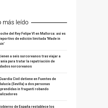
o más leído
coche del Rey Felipe VI en Mallorca: así es
deportivo de edición limitada 'Made in
in'
ienen a seis surcoreanos tras viajar a
ania para tratar la repatriación de
ldados norcoreanos
Guardia Civil detiene en Fuentes de
alucía (Sevilla) a dos personas
prendidas in fraganti robando
alizadores
Gobierno de España restablece los