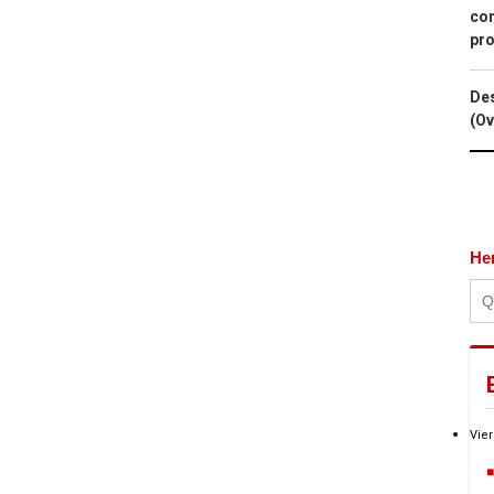
con
pro
Des
(Ov
He
Vier