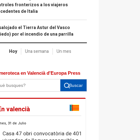
troles fronterizos a los viajeros
cedentes de Italia
alojado el Tierra Astur del Vasco
iedo) por el incendio de una parrilla
Hoy
Una semana
Un mes
meroteca en Valencià d'Europa Press
Buscar
En valencià
nes, 31 de Julio
Casa 47 obri convocatòria de 401