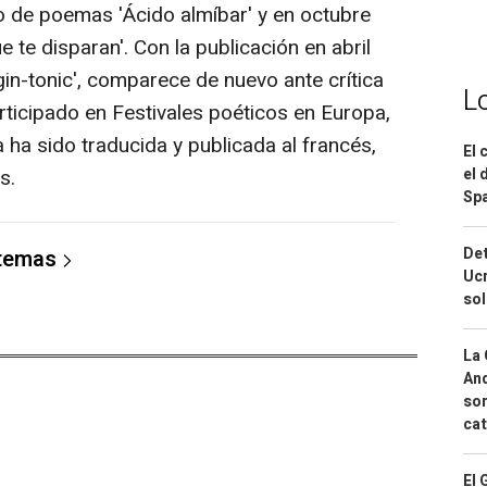
ro de poemas 'Ácido almíbar' y en octubre
 te disparan'. Con la publicación en abril
gin-tonic', comparece de nuevo ante crítica
L
rticipado en Festivales poéticos en Europa,
ha sido traducida y publicada al francés,
El 
el 
s.
Spa
Det
 temas
Ucr
so
La 
And
sor
cat
El 