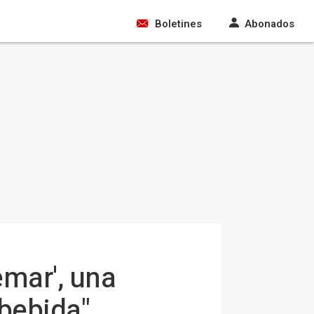
Boletines
Abonados
emar', una
 bebida"