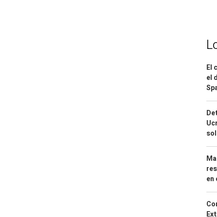
L
El 
el 
Spa
Det
Ucr
so
Mar
res
en 
Cor
Ext