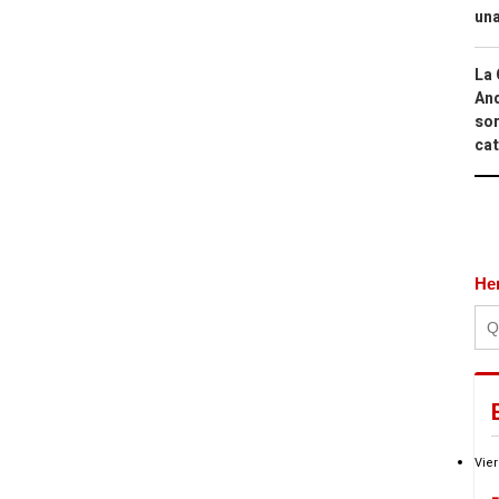
una
La 
And
sor
cat
He
Vier