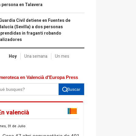
 persona en Talavera
Guardia Civil detiene en Fuentes de
alucía (Sevilla) a dos personas
prendidas in fraganti robando
alizadores
Hoy
Una semana
Un mes
meroteca en Valencià d'Europa Press
Buscar
En valencià
nes, 31 de Julio