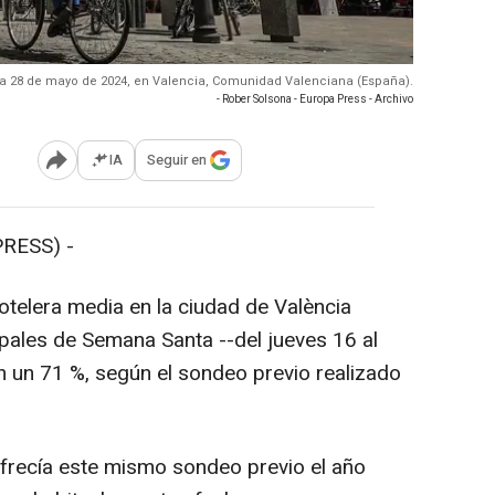
ad, a 28 de mayo de 2024, en Valencia, Comunidad Valenciana (España).
- Rober Solsona - Europa Press - Archivo
IA
Seguir en
Abrir opciones para compartir
RESS) -
telera media en la ciudad de València
ipales de Semana Santa --del jueves 16 al
n un 71 %, según el sondeo previo realizado
ofrecía este mismo sondeo previo el año