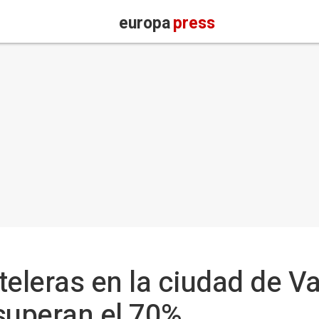
europa
press
teleras en la ciudad de V
uperan el 70%