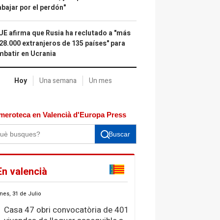
abajar por el perdón"
UE afirma que Rusia ha reclutado a "más
28.000 extranjeros de 135 países" para
batir en Ucrania
Hoy
Una semana
Un mes
meroteca en Valencià d'Europa Press
Buscar
En valencià
nes, 31 de Julio
Casa 47 obri convocatòria de 401