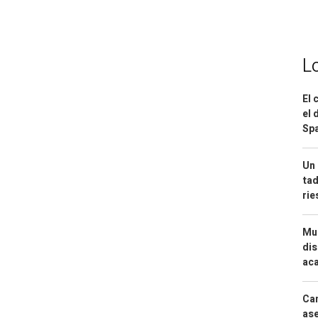
L
El 
el 
Spa
Un 
tad
ri
Mue
dis
aca
Can
ase