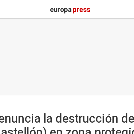
europa
press
enuncia la destrucción del
astellón) en zona protegi