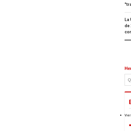
"tr
La 
de 
com
He
Vier