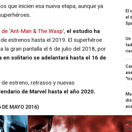
los que inicien esa nueva etapa, aunque ya
El 
superhéroes.
el 
Spa
 de '
Ant-Man & The Wasp'
,
el estudio ha
Un 
de estrenos hasta el 2019. El superhéroe
tad
la gran pantalla el 6 de julio del 2018, por
ri
a
en solitario se adelantará hasta el 16 de
Can
ase
"tr
de estreno, retrasos y nuevas
endario de Marvel hasta el año 2020.
Mue
dis
6 DE MAYO 2016)
aca
Fel
Día