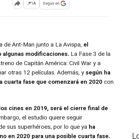
IA
Seguir en
Abrir opciones para compartir
 de Ant-Man junto a La Avispa,
el
o algunas modificaciones.
La Fase 3 de la
treno de
Capitán América: Civil War
y a
nar otras 12 películas. Además, y
según ha
na cuarta fase que comenzará en 2020
con
 los cines en 2019, será el cierre final de
mbargo, el estudio quiere seguir
 de sus superhéroes, por lo que ya
ha
L
no en 2020 para una posible cuarta fase.