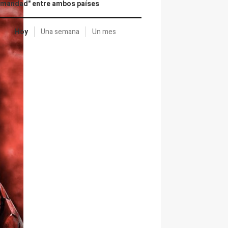
rmandad" entre ambos países
Hoy
Una semana
Un mes