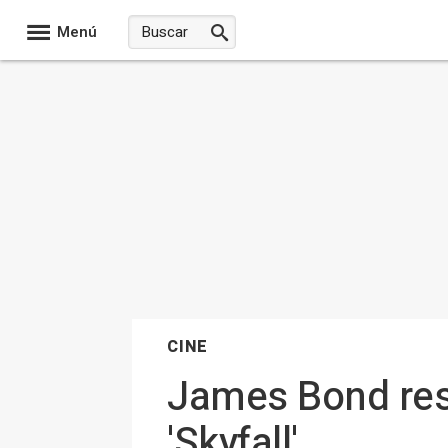
Menú
CINE
James Bond resu
'Skyfall'