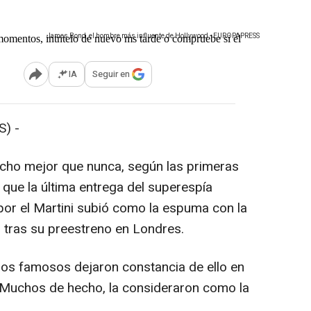
James Bond, el hombre más influente de Hollywood - EUROPAPRESS
IA
Seguir en
Abrir opciones para compartir
) -
echo mejor que nunca, según las primeras
s que la última entrega del superespía
n por el Martini subió como la espuma con la
co tras su preestreno en Londres.
 los famosos dejaron constancia de ello en
'. Muchos de hecho, la consideraron como la