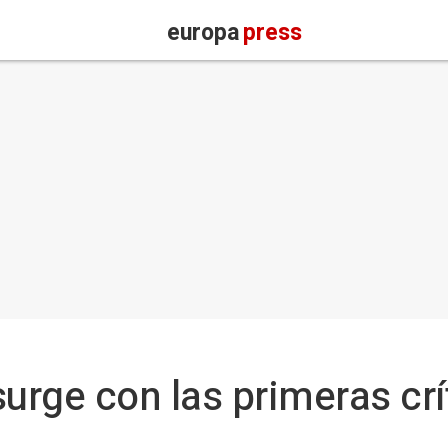
europa
press
rge con las primeras crí