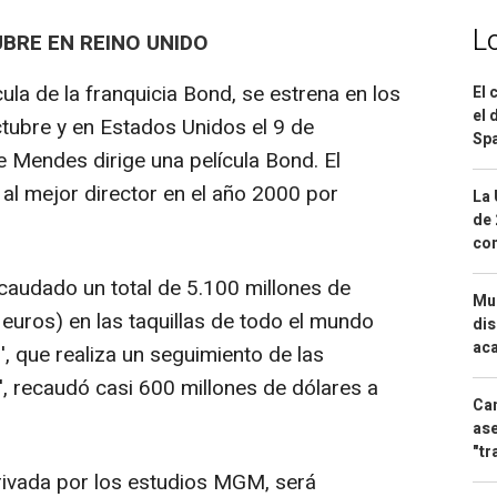
L
UBRE EN REINO UNIDO
ícula de la franquicia Bond, se estrena en los
El 
el 
ctubre y en Estados Unidos el 9 de
Spa
e Mendes dirige una película Bond. El
 al mejor director en el año 2000 por
La 
de 
com
caudado un total de 5.100 millones de
Mue
euros) en las taquillas de todo el mundo
dis
aca
 que realiza un seguimiento de las
al', recaudó casi 600 millones de dólares a
Can
ase
"tr
privada por los estudios MGM, será