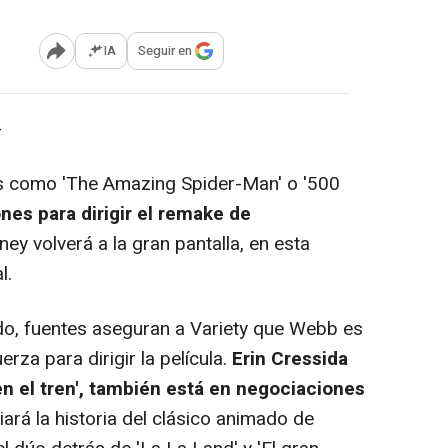
IA
Seguir en
Abrir opciones para compartir
-
los como 'The Amazing Spider-Man' o '500
nes para dirigir el remake de
sney volverá a la gran pantalla, en esta
l.
ado, fuentes aseguran a Variety que Webb es
za para dirigir la película.
Erin Cressida
en el tren', también está en negociaciones
iará la historia del clásico animado de