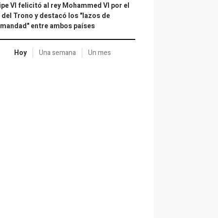
ipe VI felicitó al rey Mohammed VI por el
 del Trono y destacó los "lazos de
rmandad" entre ambos países
Hoy
Una semana
Un mes