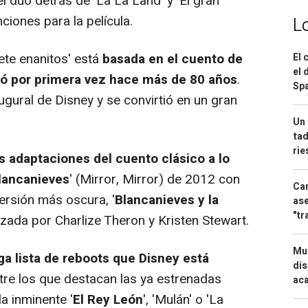
l dúo detrás de 'La La Land' y 'El gran
iones para la película.
L
iete enanitos' está
basada en el cuento de
El 
el 
ó por primera vez hace más de 80 años
.
Spa
gural de Disney y se convirtió en un gran
Un 
tad
ri
as adaptaciones del cuento clásico a lo
lancanieves
' (Mirror, Mirror) de 2012 con
Can
 versión más oscura, '
Blancanieves y la
ase
"tr
izada por Charlize Theron y Kristen Stewart.
Mue
rga lista de reboots que Disney está
dis
ntre los que destacan las ya estrenadas
aca
la inminente '
El Rey León
', 'Mulán' o 'La