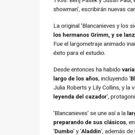
1938. Benj Pasek y Justin Paul, e
showman', escribirán nuevas canc
La original 'Blancanieves y los s
los hermanos Grimm, y se lanz
Fue el largometraje animado inau
éxito para el estudio.
Desde entonces ha habido
vari
largo de los años
, incluyendo '
B
Julia Roberts y Lily Collins, y la
leyenda del cazador
', protagon
'Blancanieves' se une así a la
la
preparando de sus clásicos
, e
'
Dumbo
' y '
Aladdin
', además de 