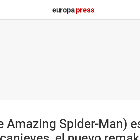
europa
press
 Amazing Spider-Man) es 
ancanieves, el nuevo rema